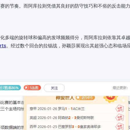
比赛的节奏。而阿库拉则凭借其良好的防守技巧和不俗的反击能
变化多端的旋转球和偏高的发球频频得分，而阿库拉则依靠其卓
rts
。经过数个回合的拉锯战，孙颖莎展现出其超强心态和临场