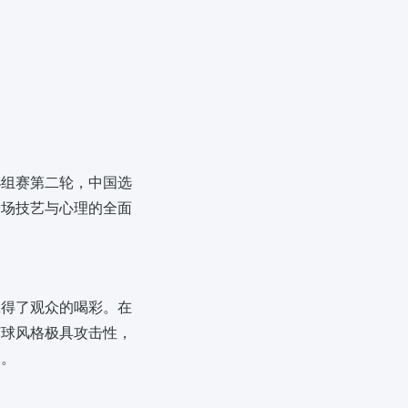
小组赛第二轮，中国选
一场技艺与心理的全面
赢得了观众的喝彩。在
打球风格极具攻击性，
点。