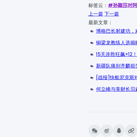
标签云：
#孙颖莎对
上一篇
下一篇
最新文章：
博格巴长射建功，
铜梁龙教练人选揭
15天连胜狂飙+1
新疆队痛别齐麟损
[战报]快船尼克
何立峰与美财长贝