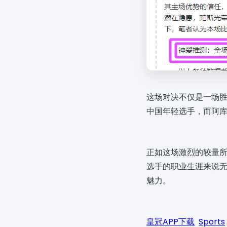
这场对决不仅是一场
中国年轻选手，而阿
正如这场激烈的较量
选手的职业生涯来说
魅力。
皇冠APP下载
Sports