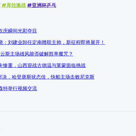
阿
#库拉激战
#亚洲杯乒乓
欢庆瞬间光彩夺目
晓：刘建业卸任定南赣联主帅，新征程即将展开！
2！云斯主场雄风能否破解胜率魔咒？
失惨重，山西迎战古德温与莱蒙面临挑战
斯对决，哈登唐斯状态佳，快船主场击败尼克斯
森特举行视频交流