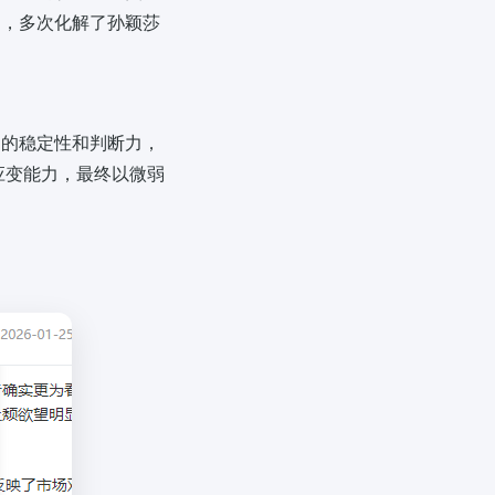
力，多次化解了孙颖莎
越的稳定性和判断力，
应变能力，最终以微弱