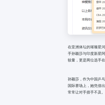
在亚洲体坛的璀璨星
手孙颖莎与印度新星
较量，更是两位选手
孙颖莎，作为中国乒
国际赛场上，她凭借
常常让对手措手不及