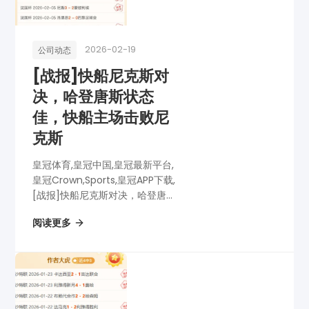
2026-02-19
公司动态
[战报]快船尼克斯对
决，哈登唐斯状态
佳，快船主场击败尼
克斯
皇冠体育,皇冠中国,皇冠最新平台,
皇冠Crown,Sports,皇冠APP下载,
[战报]快船尼克斯对决，哈登唐斯
状态佳，快船主场击败尼克斯
阅读更多