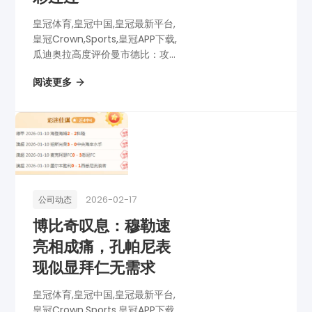
皇冠体育,皇冠中国,皇冠最新平台,
皇冠Crown,Sports,皇冠APP下载,
瓜迪奥拉高度评价曼市德比：攻防
转换精彩连连
阅读更多
2026-02-17
公司动态
博比奇叹息：穆勒速
亮相成痛，孔帕尼表
现似显拜仁无需求
皇冠体育,皇冠中国,皇冠最新平台,
皇冠Crown,Sports,皇冠APP下载,