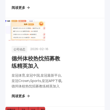
首位，亚当斯、盖耶紧排其后分列
阅读更多
二三位
2026-02-16
公司动态
德州体校热忱招募教
练精英加入
皇冠体育,皇冠中国,皇冠最新平台,
皇冠Crown,Sports,皇冠APP下载,
德州体校热忱招募教练精英加入
阅读更多