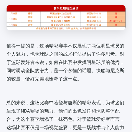
值得一提的是，这场精彩赛事不仅展现了两位明星球员的
个人魅力，也为球队之间的战术打法提供了许多思考。对
于篮球爱好者来说，如何在比赛中发挥明星球员的优势，
同时调动全队的潜力，是一个永恒的话题。快船与尼克斯
的较量，恰好完美地诠释了这一点。
总的来说，这场比赛中哈登与唐斯的精彩表现，为球迷们
呈现了NBA赛场的魅力。他们的出色发挥和球队整体配
合，为这个赛季增添了一抹亮色。对于篮球爱好者而言，
这场比赛不仅是一场视觉盛宴，更是一场战术与个人能力