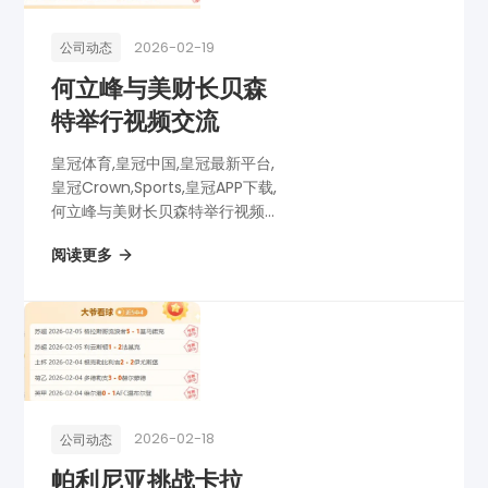
2026-02-19
公司动态
何立峰与美财长贝森
特举行视频交流
皇冠体育,皇冠中国,皇冠最新平台,
皇冠Crown,Sports,皇冠APP下载,
何立峰与美财长贝森特举行视频交
流
阅读更多
2026-02-18
公司动态
帕利尼亚挑战卡拉