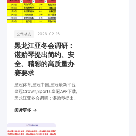
2026-02-16
公司动态
黑龙江亚冬会调研：
谌贻琴提出简约、安
全、精彩的高质量办
赛要求
皇冠体育,皇冠中国,皇冠最新平台,
皇冠Crown,Sports,皇冠APP下载,
黑龙江亚冬会调研：谌贻琴提出简
约、安全、精彩的高质量办赛要求
阅读更多