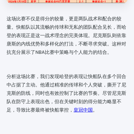
这场比赛不仅是得分的较量，更是两队战术和配合的较
量。快船队以其流畅的传球和无私的团队配合见长，而哈
登的表现正是这一战术理念的完美体现。尼克斯队则依靠
唐斯的内线优势和多样化的打法，不断寻求突破。这种对
抗充分展示了NBA比赛中策略与个人能力的结合。
分析这场比赛，我们发现哈登的表现让快船队在多个回合
中占据了主动。他通过精准的传球和个人突破，撕开了尼
克斯的防线，同时也有效控制了比赛的节奏。尽管尼克斯
队在防守上表现出色，但在关键时刻的得分能力略显不
足，导致比赛最终被快船掌控，
皇冠中国
。