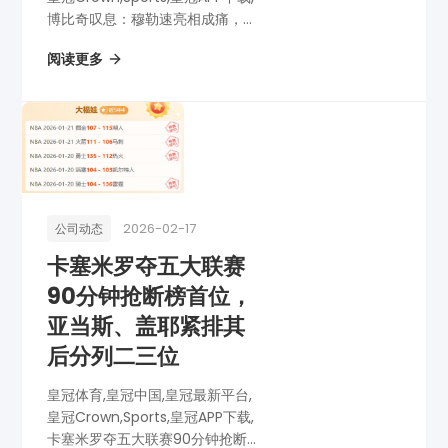
博比奇叹息：穆勒速亮相成痛，孔
帕尼表现似显拜仁无需求
阅读更多
2026-02-17
公司动态
卡塞米罗夺五大联赛
90分钟抢断榜首位，
亚当斯、盖耶紧排其
后分列二三位
皇冠体育,皇冠中国,皇冠最新平台,
皇冠Crown,Sports,皇冠APP下载,
卡塞米罗夺五大联赛90分钟抢断榜