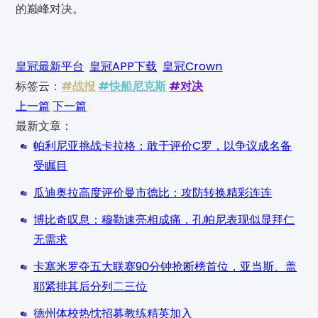
的巅峰对决。
皇冠最新平台
皇冠APP下载
皇冠Crown
标签云：
#战报
#快船尼克斯
#对决
上一篇
下一篇
最新文章：
帕利尼亚挑战卡拉格：敢于评价C罗，以争议成名备
受瞩目
瓜迪奥拉高度评价曼市德比：攻防转换精彩连连
博比奇叹息：穆勒速亮相成痛，孔帕尼表现似显拜仁
无需求
卡塞米罗夺五大联赛90分钟抢断榜首位，亚当斯、盖
耶紧排其后分列二三位
德州体校热忱招募教练精英加入