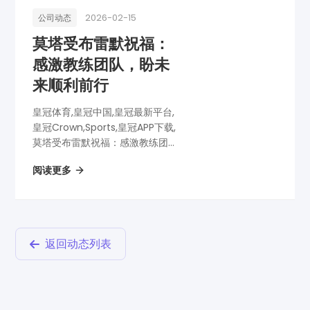
2026-02-15
公司动态
莫塔受布雷默祝福：
感激教练团队，盼未
来顺利前行
皇冠体育,皇冠中国,皇冠最新平台,
皇冠Crown,Sports,皇冠APP下载,
莫塔受布雷默祝福：感激教练团
队，盼未来顺利前行
阅读更多
返回动态列表