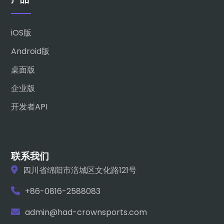
iOS版
Android版
桌面版
企业版
开发者API
联系我们
四川省绵阳市涪城区文化路121号
+86-0816-2588083
admin@had-crownsports.com