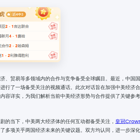
经济、贸易等多领域内的合作与竞争备受全球瞩目。最近，中国
特进行了一场备受关注的视频通话。此次对话旨在加强中美经济
。内容详实，为我们解析当前中美经济形势与合作提供了关键参
加剧的当下，中美两大经济体的任何互动都备受关注，
皇冠Crow
讨了多项关乎两国经济未来的关键议题。双方均认同，进一步深