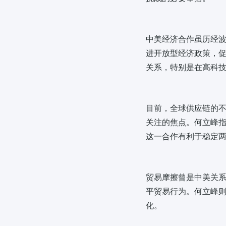
中美经济合作虽历经
进开放型经济政策，促
关系，特别是在高科
目前，全球供应链的
关注的焦点。何立峰
这一合作有利于稳定
贸易摩擦曾是中美关
平贸易行为。何立峰
化。