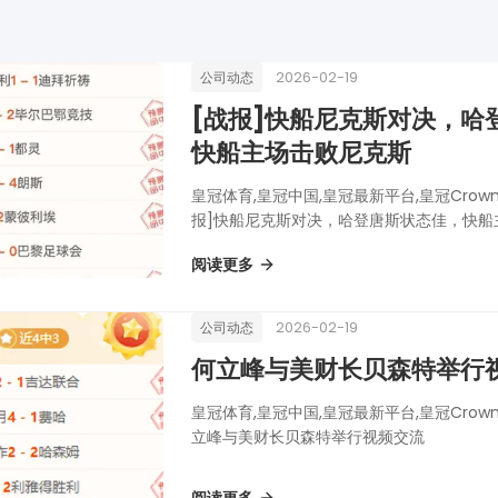
2026-02-19
公司动态
[战报]快船尼克斯对决，哈
快船主场击败尼克斯
皇冠体育,皇冠中国,皇冠最新平台,皇冠Crown,S
报]快船尼克斯对决，哈登唐斯状态佳，快船
阅读更多
2026-02-19
公司动态
何立峰与美财长贝森特举行
皇冠体育,皇冠中国,皇冠最新平台,皇冠Crown,S
立峰与美财长贝森特举行视频交流