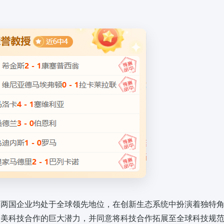
美两国企业均处于全球领先地位，在创新生态系统中扮演着独特
中美科技合作的巨大潜力，并同意将科技合作拓展至全球科技规