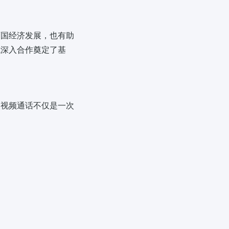
两国经济发展，也有助
域深入合作奠定了基
次视频通话不仅是一次