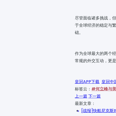
尽管面临诸多挑战，
于全球经济的稳定与
础。
作为全球最大的两个
常规的外交互动，更
皇冠APP下载
皇冠中
标签云：
#何立峰与
上一篇
下一篇
最新文章：
[战报]快船尼克