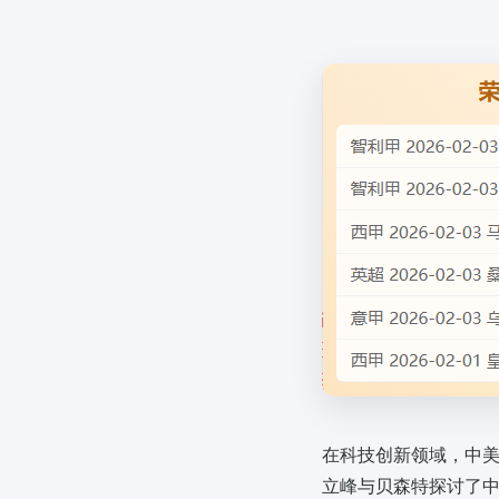
在科技创新领域，中
立峰与贝森特探讨了