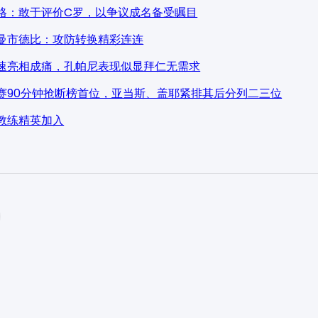
格：敢于评价C罗，以争议成名备受瞩目
曼市德比：攻防转换精彩连连
速亮相成痛，孔帕尼表现似显拜仁无需求
赛90分钟抢断榜首位，亚当斯、盖耶紧排其后分列二三位
教练精英加入