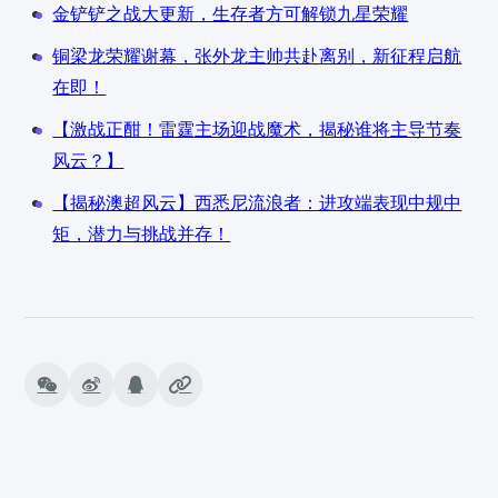
金铲铲之战大更新，生存者方可解锁九星荣耀
铜梁龙荣耀谢幕，张外龙主帅共赴离别，新征程启航
在即！
【激战正酣！雷霆主场迎战魔术，揭秘谁将主导节奏
风云？】
【揭秘澳超风云】西悉尼流浪者：进攻端表现中规中
矩，潜力与挑战并存！