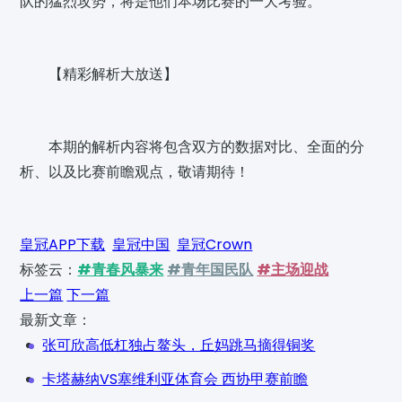
队的猛烈攻势，将是他们本场比赛的一大考验。
【精彩解析大放送】
本期的解析内容将包含双方的数据对比、全面的分
析、以及比赛前瞻观点，敬请期待！
皇冠APP下载
皇冠中国
皇冠Crown
标签云：
#青春风暴来
#青年国民队
#主场迎战
上一篇
下一篇
最新文章：
张可欣高低杠独占鳌头，丘妈跳马摘得铜奖
卡塔赫纳VS塞维利亚体育会 西协甲赛前瞻