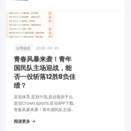
2026-03-30
公司动态
青春风暴来袭！青年
国民队主场迎战，能
否一役斩落12胜8负佳
绩？
皇冠体育,皇冠中国,皇冠最新平台,
皇冠Crown,Sports,皇冠APP下载,
青春风暴来袭！青年国民队主场迎
战，能否一役斩落12胜8负佳绩？
阅读更多