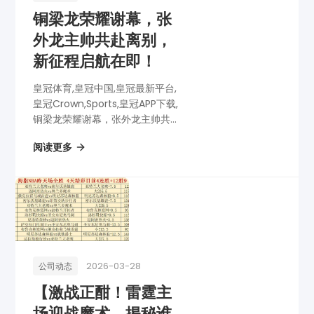
铜梁龙荣耀谢幕，张
外龙主帅共赴离别，
新征程启航在即！
皇冠体育,皇冠中国,皇冠最新平台,
皇冠Crown,Sports,皇冠APP下载,
铜梁龙荣耀谢幕，张外龙主帅共赴
离别，新征程启航在即！
阅读更多
2026-03-28
公司动态
【激战正酣！雷霆主
场迎战魔术，揭秘谁