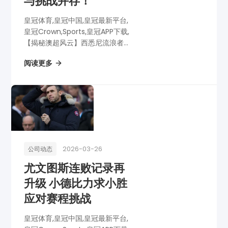
与挑战并存！
皇冠体育,皇冠中国,皇冠最新平台,
皇冠Crown,Sports,皇冠APP下载,
【揭秘澳超风云】西悉尼流浪者：
进攻端表现中规中矩，潜力与挑战
阅读更多
并存！
2026-03-26
公司动态
尤文图斯连败记录再
升级 小德比力求小胜
应对赛程挑战
皇冠体育,皇冠中国,皇冠最新平台,