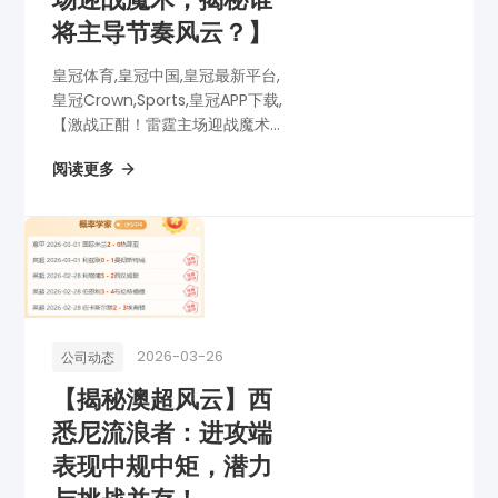
将主导节奏风云？】
皇冠体育,皇冠中国,皇冠最新平台,
皇冠Crown,Sports,皇冠APP下载,
【激战正酣！雷霆主场迎战魔术，
揭秘谁将主导节奏风云？】
阅读更多
2026-03-26
公司动态
【揭秘澳超风云】西
悉尼流浪者：进攻端
表现中规中矩，潜力