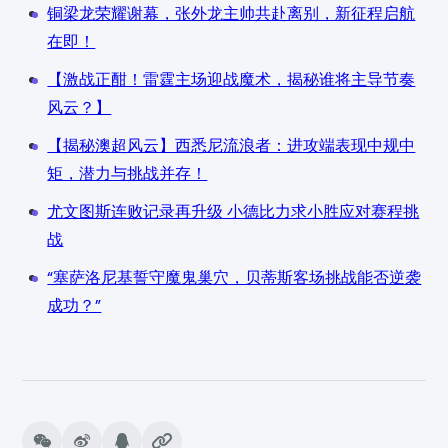
铜梁龙荣耀谢幕，张外龙主帅共赴离别，新征程启航
在即！
【激战正酣！雷霆主场迎战魔术，揭秘谁将主导节奏
风云？】
【揭秘澳超风云】西悉尼流浪者：进攻端表现中规中
矩，潜力与挑战并存！
尤文图斯连败记录再升级 小德比力求小胜应对赛程挑
战
“塞萨洛尼基誓守魔鬼巢穴，贝蒂斯客场挑战能否逆袭
成功？”