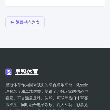
返回动态列表
S
皇冠体育
皇冠体育作为国际顶尖的综合娱乐平台，凭借全
球知名度和卓越信誉，赢得了无数玩家的信赖与
喜爱。平台涵盖足球、篮球、网球等热门体育赛
事投注，同时融合电子娱乐、真人互动、彩票竞