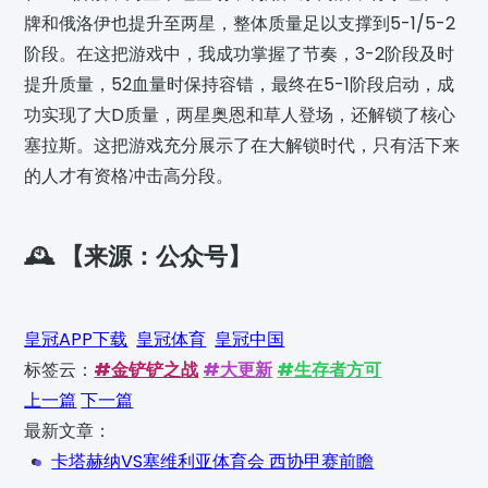
牌和俄洛伊也提升至两星，整体质量足以支撑到5-1/5-2
阶段。在这把游戏中，我成功掌握了节奏，3-2阶段及时
提升质量，52血量时保持容错，最终在5-1阶段启动，成
功实现了大D质量，两星奥恩和草人登场，还解锁了核心
塞拉斯。这把游戏充分展示了在大解锁时代，只有活下来
的人才有资格冲击高分段。
🕰️ 【来源：公众号】
皇冠APP下载
皇冠体育
皇冠中国
标签云：
#金铲铲之战
#大更新
#生存者方可
上一篇
下一篇
最新文章：
卡塔赫纳VS塞维利亚体育会 西协甲赛前瞻