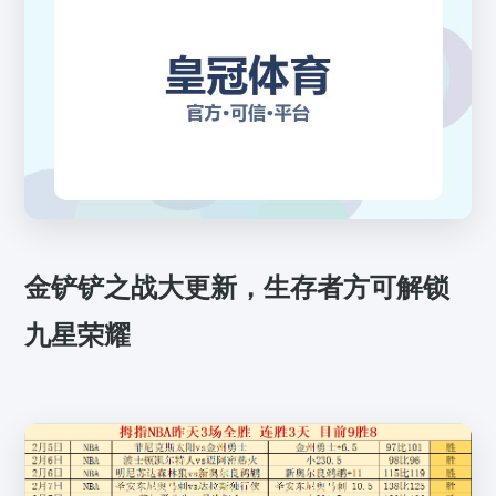
金铲铲之战大更新，生存者方可解锁
九星荣耀