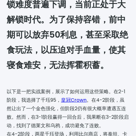
锁难度普遍下调，当前正处于大
解锁时代。为了保持容错，前中
期可以放弃50利息，甚至采取绝
食玩法，以压迫对手血量，使其
寝食难安，无法挥霍积蓄。
以下是一把实战案例，展示了如何运用这些策略。在2-1
阶段，我选择了千珏95，
皇冠Crown
。在4-2阶段，虽
然让出了一个金色强化，但阶段2仍有很大概率遭遇五连
败。然而，在3-1阶段赢得一回合后，我果断在3-2阶段启
动，找到了德莱文和乌鸦，成功避免了连败。
在4-2阶段，两星千珏登场，利用比尔商店，将泰坦、卡