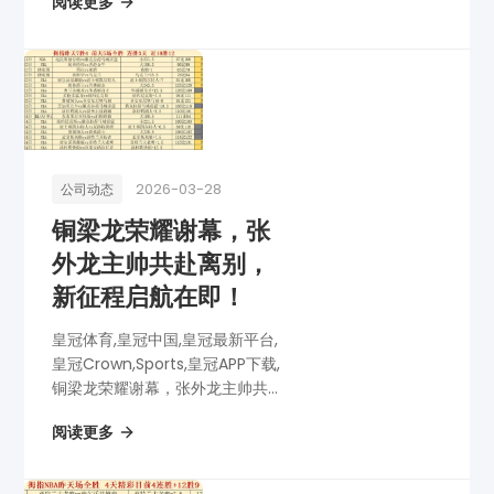
阅读更多
2026-03-28
公司动态
铜梁龙荣耀谢幕，张
外龙主帅共赴离别，
新征程启航在即！
皇冠体育,皇冠中国,皇冠最新平台,
皇冠Crown,Sports,皇冠APP下载,
铜梁龙荣耀谢幕，张外龙主帅共赴
离别，新征程启航在即！
阅读更多