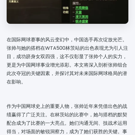
在国际网球赛事的风云变幻中，中国选手再次绽放光芒。
张帅与她的搭档在WTA500林茨站的出色表现尤为引人注
目，成功跻身女双四强，这不仅彰显了张帅个人的实力，
更是为中国网球事业增光添彩。本文将深入剖析张帅组合
此次夺冠的关键因素，并探讨其对未来国际网球格局的潜
在影响。
作为中国网球史上的重要人物，张帅近年来凭借出色的战
绩赢得了广泛关注。在林茨站的比赛中，她与搭档的默契
配合成为了比赛的一大亮点。她们沟通无间、技战术运用
得当，对场面的敏锐洞察力，成为了她们获胜的关键。事