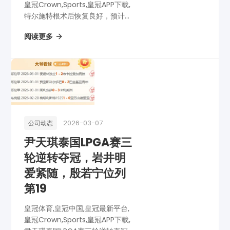
皇冠Crown,Sports,皇冠APP下载,
特尔施特根术后恢复良好，预计休
战两月以上
阅读更多
2026-03-07
公司动态
尹天琪泰国LPGA赛三
轮逆转夺冠，岩井明
爱紧随，殷若宁位列
第19
皇冠体育,皇冠中国,皇冠最新平台,
皇冠Crown,Sports,皇冠APP下载,