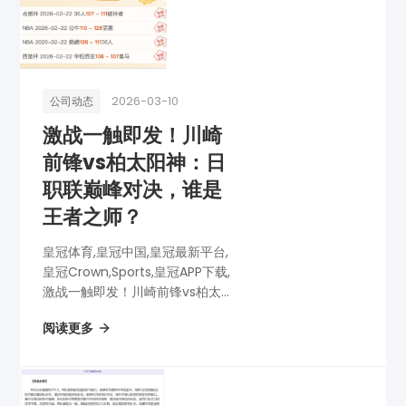
2026-03-10
公司动态
激战一触即发！川崎
前锋vs柏太阳神：日
职联巅峰对决，谁是
王者之师？
皇冠体育,皇冠中国,皇冠最新平台,
皇冠Crown,Sports,皇冠APP下载,
激战一触即发！川崎前锋vs柏太阳
神：日职联巅峰对决，谁是王者之
阅读更多
师？