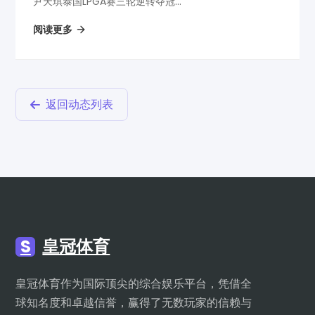
尹天琪泰国LPGA赛三轮逆转夺冠，
岩井明爱紧随，殷若宁位列第19
阅读更多
返回动态列表
S
皇冠体育
皇冠体育作为国际顶尖的综合娱乐平台，凭借全
球知名度和卓越信誉，赢得了无数玩家的信赖与