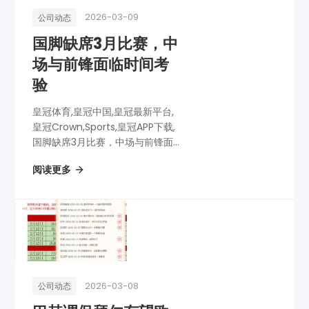
2026-03-09
公司动态
国脚缺席3月比赛，中
场与前锋面临时间考
验
皇冠体育,皇冠中国,皇冠最新平台,
皇冠Crown,Sports,皇冠APP下载,
国脚缺席3月比赛，中场与前锋面
临时间考验
阅读更多
2026-03-08
公司动态