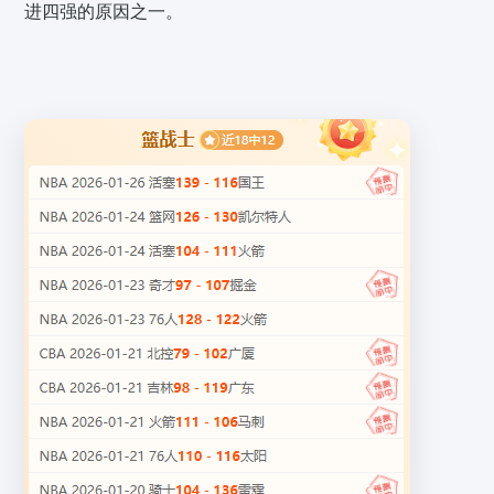
进四强的原因之一。