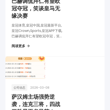
巴赫调侃拜仁有望欧
冠夺冠，笑谈皇马无
缘决赛
皇冠体育,皇冠中国,皇冠最新平台,
皇冠Crown,Sports,皇冠APP下载,
巴赫调侃拜仁有望欧冠夺冠，笑谈
皇马无缘决赛
阅读更多
2026-03-08
公司动态
萨汉姆主场强势逆
袭，连克三将，四战