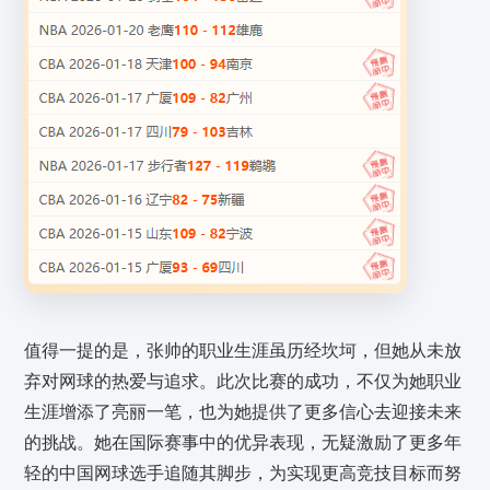
值得一提的是，张帅的职业生涯虽历经坎坷，但她从未放
弃对网球的热爱与追求。此次比赛的成功，不仅为她职业
生涯增添了亮丽一笔，也为她提供了更多信心去迎接未来
的挑战。她在国际赛事中的优异表现，无疑激励了更多年
轻的中国网球选手追随其脚步，为实现更高竞技目标而努