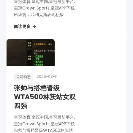
皇冠体育,皇冠中国,皇冠最新平台,
皇冠Crown,Sports,皇冠APP下载,
哈維赞：菲利克斯表现积极
阅读更多
2026-03-11
公司动态
张帅与搭档晋级
WTA500林茨站女双
四强
皇冠体育,皇冠中国,皇冠最新平台,
皇冠Crown,Sports,皇冠APP下载,
张帅与搭档晋级WTA500林茨站女