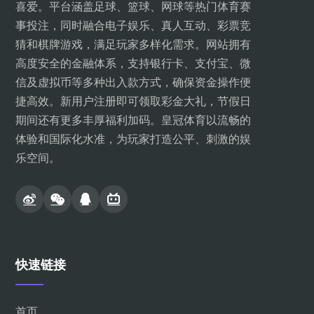
喜爱。平台涵盖足球、篮球、网球等热门体育赛
事投注，同时融合电子娱乐、真人互动、彩票竞
猜和棋牌游戏，满足玩家多样化需求。网站拥有
高度安全的金融体系，支持银行卡、支付宝、微
信及虚拟币等多种出入款方式，确保资金操作便
捷高效。新用户注册即可领取彩金大礼，节假日
期间还有更多丰厚福利加码。皇冠体育以流畅的
体验和国际化水准，为玩家打造公平、刺激的娱
乐空间。
快速链接
首页