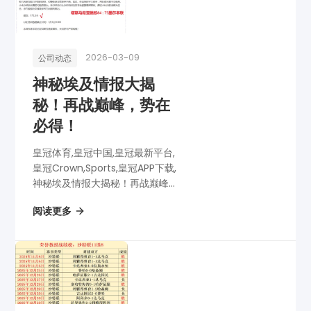
2026-03-09
公司动态
神秘埃及情报大揭
秘！再战巅峰，势在
必得！
皇冠体育,皇冠中国,皇冠最新平台,
皇冠Crown,Sports,皇冠APP下载,
神秘埃及情报大揭秘！再战巅峰，
势在必得！
阅读更多