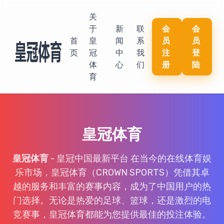
关
于
新
联
会
会
首
皇
闻
系
员
员
页
冠
中
我
注
登
体
心
们
册
陆
育
皇冠体育
皇冠体育
- 皇冠中国最新平台 在当今的在线体育娱
乐市场，皇冠体育（CROWN SPORTS）凭借其卓
越的服务和丰富的赛事内容，成为了中国用户的热
门选择。无论是热爱的足球、篮球，还是激烈的电
竞赛事，皇冠体育都能为您提供最佳的投注体验。