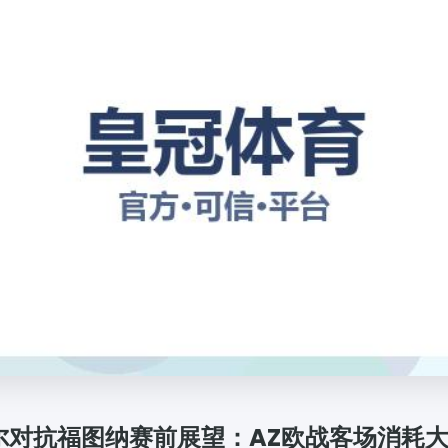
尔对抗福图纳赛前展望：AZ欧战客场消耗