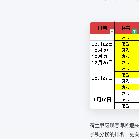
荷兰甲级联赛即将迎来
乎积分榜的排名，更