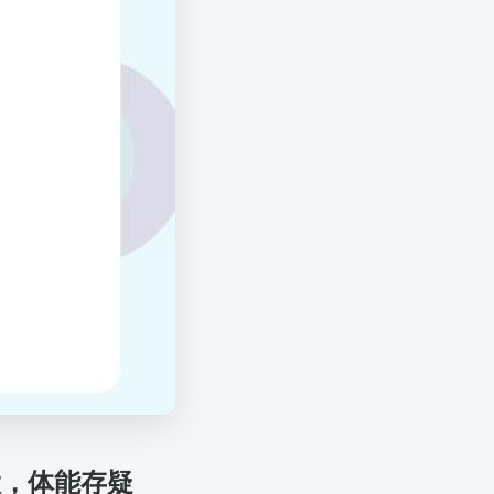
大，体能存疑