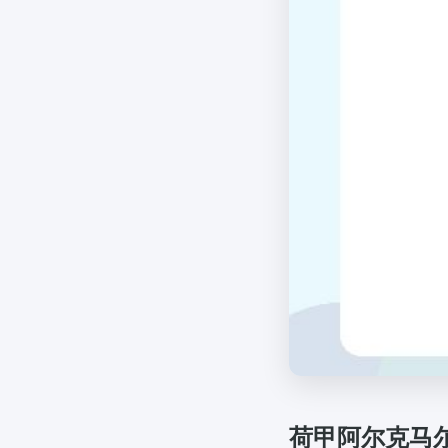
荷甲阿尔克马