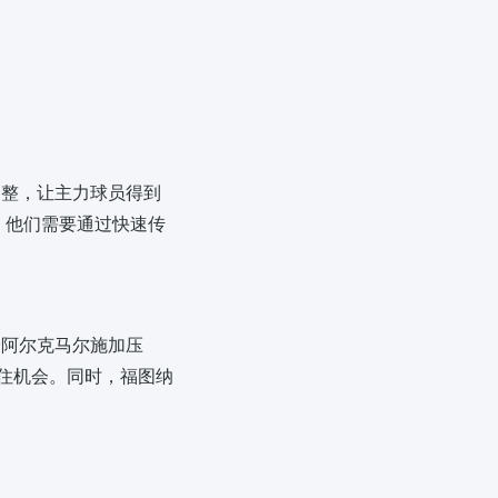
调整，让主力球员得到
，他们需要通过快速传
给阿尔克马尔施加压
抓住机会。同时，福图纳