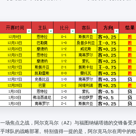
一场焦点之战，阿尔克马尔（AZ）与福图纳锡塔德的交锋备受
关乎球队的战略部署。特别值得一提的是，阿尔克马尔在周中的