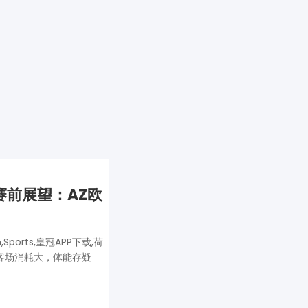
赛前展望：AZ欧
ports,皇冠APP下载,荷
客场消耗大，体能存疑