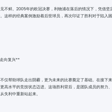
见不鲜。2005年的欧冠决赛，利物浦在落后的情况下，凭借坚
转。这样的经典案例激励着后世球员，再次印证了胜利对于陷入
走向复兴**
利不仅帮助球队走出阴霾，更为未来的比赛奠定了基础。在接下
向更高水平的竞技状态迈进。这场胜利背后，是团队成员的努力
队从失利中重新站起来。