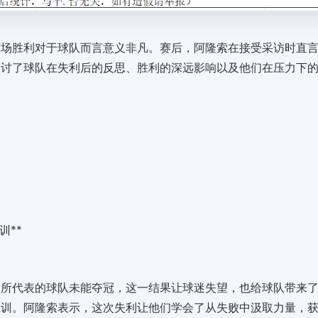
这场胜利对于球队而言意义非凡。赛后，阿隆索在接受采访时直
探讨了球队在失利后的反思、胜利的深远影响以及他们在压力下
训**
索所代表的球队未能夺冠，这一结果让球迷失望，也给球队带来
教训。阿隆索表示，这次失利让他们学会了从失败中汲取力量，