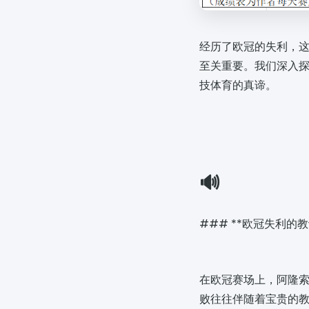
经历了欧冠的失利，
至关重要。我们深入
技体育的真谛。
🔊
### **欧冠失利的教
在欧冠赛场上，阿隆
败往往伴随着宝贵的