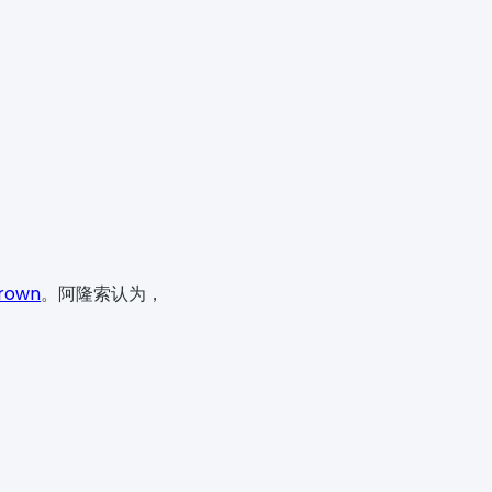
rown
。阿隆索认为，