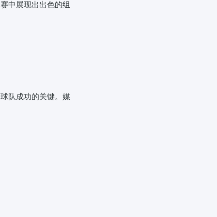
比赛中展现出出色的组
是球队成功的关键。媒