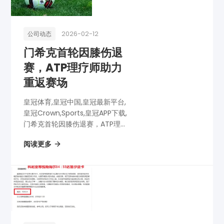
2026-02-12
公司动态
门希克首轮因膝伤退
赛，ATP理疗师助力
重返赛场
皇冠体育,皇冠中国,皇冠最新平台,
皇冠Crown,Sports,皇冠APP下载,
门希克首轮因膝伤退赛，ATP理疗
师助力重返赛场
阅读更多