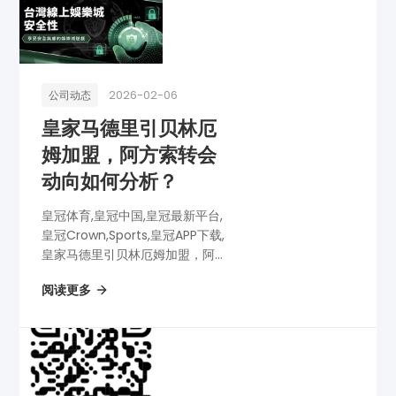
2026-02-06
公司动态
皇家马德里引贝林厄
姆加盟，阿方索转会
动向如何分析？
皇冠体育,皇冠中国,皇冠最新平台,
皇冠Crown,Sports,皇冠APP下载,
皇家马德里引贝林厄姆加盟，阿方
索转会动向如何分析？
阅读更多