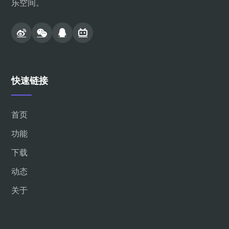
乐空间。
快速链接
首页
功能
下载
动态
关于