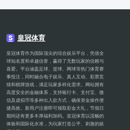
S
皇冠体育
皇冠体育作为国际顶尖的综合娱乐平台，凭借全
球知名度和卓越信誉，赢得了无数玩家的信赖与
喜爱。平台涵盖足球、篮球、网球等热门体育赛
事投注，同时融合电子娱乐、真人互动、彩票竞
猜和棋牌游戏，满足玩家多样化需求。网站拥有
高度安全的金融体系，支持银行卡、支付宝、微
信及虚拟币等多种出入款方式，确保资金操作便
捷高效。新用户注册即可领取彩金大礼，节假日
期间还有更多丰厚福利加码。皇冠体育以流畅的
体验和国际化水准，为玩家打造公平、刺激的娱