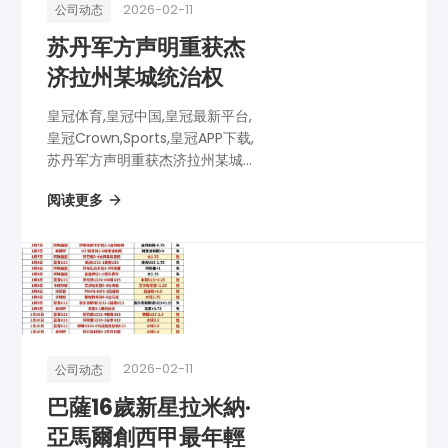
2026-02-11
公司动态
苏丹军方声明重获杰
济拉州某城统治权
皇冠体育,皇冠中国,皇冠最新平台,
皇冠Crown,Sports,皇冠APP下载,
苏丹军方声明重获杰济拉州某城统
治权
阅读更多
2026-02-11
公司动态
巴薩16歲新星拉米納·
亞馬爾創西甲最年輕