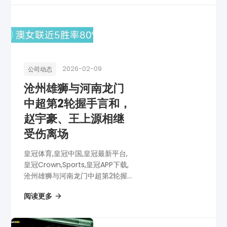
2026-02-09
公司动态
沧州雄狮与河南龙门
中超第2轮握手言和，
赵宇豪、王上源相继
受伤离场
皇冠体育,皇冠中国,皇冠最新平台,
皇冠Crown,Sports,皇冠APP下载,
沧州雄狮与河南龙门中超第2轮握
手言和，赵宇豪、王上源相继受伤
阅读更多
离场