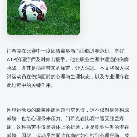
门希克在比赛中一度因膝盖疼痛而面临退赛危机，幸好
ATP的理疗师及时伸出援手。他在职业生涯中遭遇的伤病
挑战，尤其是病痛带来的痛苦，让人深思。本文将深入探
讨运动员在伤病面前的心理与生理状态，以及专业理疗在
此过程中的关键作用。
网球运动员的膝盖疼痛问题司空见惯，这不仅对身体构成
威胁，也给心理带来压力。门希克在比赛中遭受膝盖疼
痛，这种痛苦不仅是身体上的折磨，更是职业生涯的潜在
威胁。因此，运动员在面临疼痛时如何找到心理平衡，成