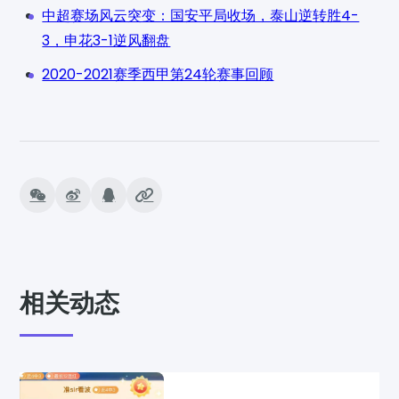
中超赛场风云突变：国安平局收场，泰山逆转胜4-
3，申花3-1逆风翻盘
2020-2021赛季西甲第24轮赛事回顾
相关动态