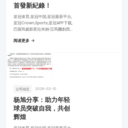
首發新紀錄！
皇冠体育,皇冠中国,皇冠最新平台,
皇冠Crown,Sports,皇冠APP下载,
巴薩16歲新星拉米納·亞馬爾創西甲
最年輕首發新紀錄！
阅读更多
2026-02-10
公司动态
杨旭分享：助力年轻
球员突破自我，共创
辉煌
皇冠体育,皇冠中国,皇冠最新平台,