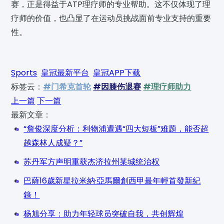
赛，正是得益于ATP理疗师的专业帮助。这不仅体现了理
疗师的价值，也凸显了在运动员挑战面前专业支持的重要
性。
Sports
皇冠最新平台
皇冠APP下载
标签云：
#门希克首轮
#因膝伤退赛
#理疗师助力
上一篇
下一篇
最新文章：
“詹俊深度分析：利物浦遭遇“四大短板”难题，能否超
越森林人成疑？”
苏丹军方声明重获杰济拉州某城统治权
巴薩16歲新星拉米納·亞馬爾創西甲最年輕首發新紀
錄！
杨旭分享：助力年轻球员突破自我，共创辉煌