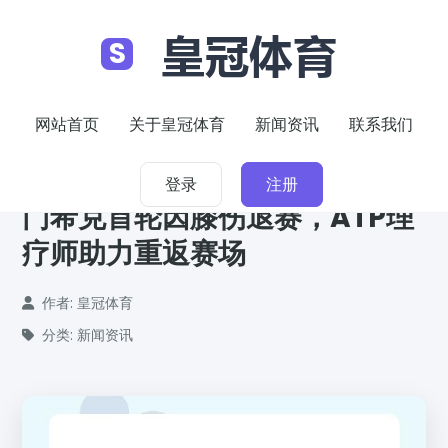
S
网站首页
关于皇冠体育
新闻资讯
联系我们
2026-02-12
登录
注册
门希克首轮因膝伤退赛，ATP理
疗师助力重返赛场
作者: 皇冠体育
分类: 新闻资讯