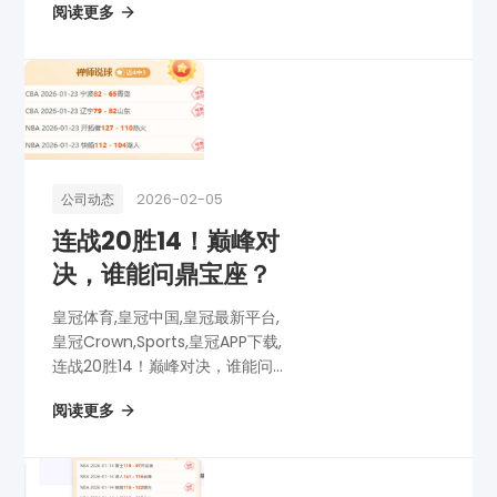
阅读更多
2026-02-05
公司动态
连战20胜14！巅峰对
决，谁能问鼎宝座？
皇冠体育,皇冠中国,皇冠最新平台,
皇冠Crown,Sports,皇冠APP下载,
连战20胜14！巅峰对决，谁能问鼎
宝座？
阅读更多