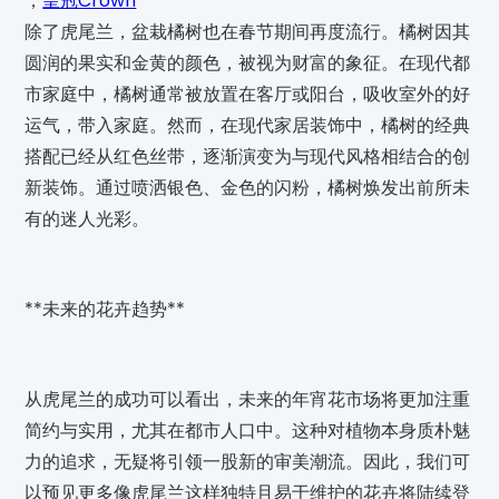
，
皇冠Crown
除了虎尾兰，盆栽橘树也在春节期间再度流行。橘树因其
圆润的果实和金黄的颜色，被视为财富的象征。在现代都
市家庭中，橘树通常被放置在客厅或阳台，吸收室外的好
运气，带入家庭。然而，在现代家居装饰中，橘树的经典
搭配已经从红色丝带，逐渐演变为与现代风格相结合的创
新装饰。通过喷洒银色、金色的闪粉，橘树焕发出前所未
有的迷人光彩。
**未来的花卉趋势**
从虎尾兰的成功可以看出，未来的年宵花市场将更加注重
简约与实用，尤其在都市人口中。这种对植物本身质朴魅
力的追求，无疑将引领一股新的审美潮流。因此，我们可
以预见更多像虎尾兰这样独特且易于维护的花卉将陆续登