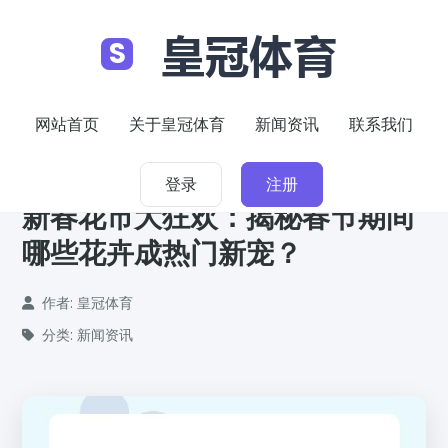
S
网站首页
关于皇冠体育
新闻资讯
联系我们
2026-02-06
登录
注册
新春花市大狂欢：揭秘春节期间
哪些花卉成热门新宠？
作者: 皇冠体育
分类: 新闻资讯