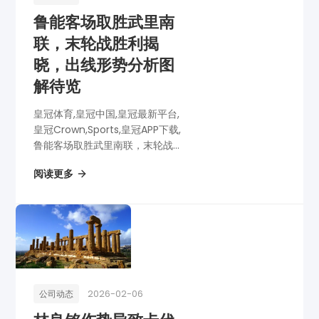
鲁能客场取胜武里南
联，末轮战胜利揭
晓，出线形势分析图
解待览
皇冠体育,皇冠中国,皇冠最新平台,
皇冠Crown,Sports,皇冠APP下载,
鲁能客场取胜武里南联，末轮战胜
利揭晓，出线形势分析图解待览
阅读更多
2026-02-06
公司动态