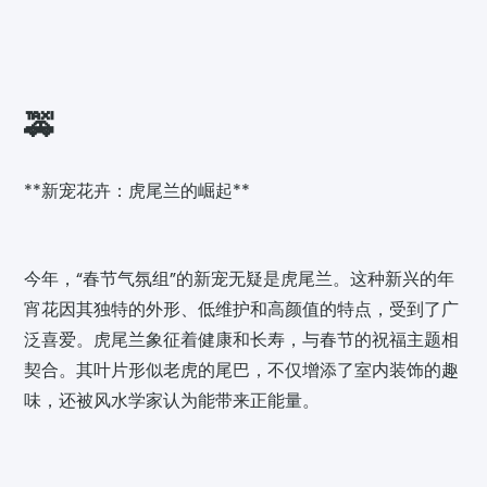
🚕
**新宠花卉：虎尾兰的崛起**
今年，“春节气氛组”的新宠无疑是虎尾兰。这种新兴的年
宵花因其独特的外形、低维护和高颜值的特点，受到了广
泛喜爱。虎尾兰象征着健康和长寿，与春节的祝福主题相
契合。其叶片形似老虎的尾巴，不仅增添了室内装饰的趣
味，还被风水学家认为能带来正能量。