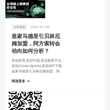
2026-02-06
公司动态
皇家马德里引贝林厄
姆加盟，阿方索转会
动向如何分析？
皇冠体育,皇冠中国,皇冠最新平台,
皇冠Crown,Sports,皇冠APP下载,
皇家马德里引贝林厄姆加盟，阿方
索转会动向如何分析？
阅读更多