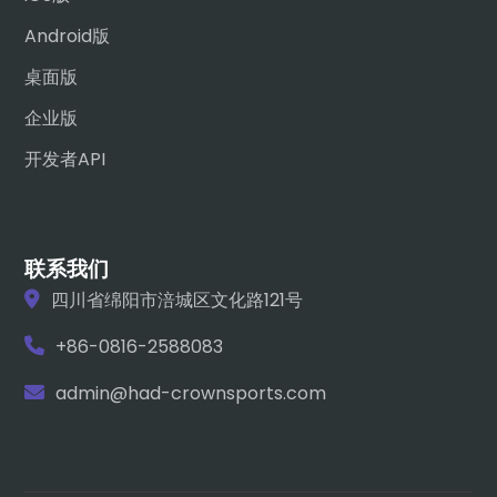
Android版
桌面版
企业版
开发者API
联系我们
四川省绵阳市涪城区文化路121号
+86-0816-2588083
admin@had-crownsports.com