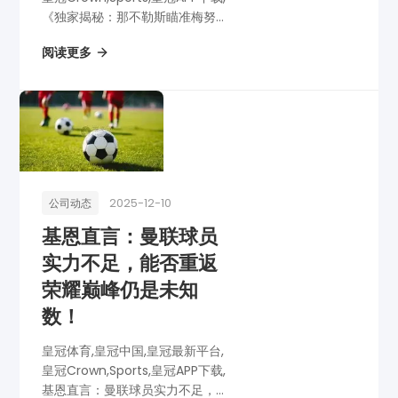
《独家揭秘：那不勒斯瞄准梅努，
冬季转会窗口力追德布劳内，租借
阅读更多
签约潜力无限》
2025-12-10
公司动态
基恩直言：曼联球员
实力不足，能否重返
荣耀巅峰仍是未知
数！
皇冠体育,皇冠中国,皇冠最新平台,
皇冠Crown,Sports,皇冠APP下载,
基恩直言：曼联球员实力不足，能