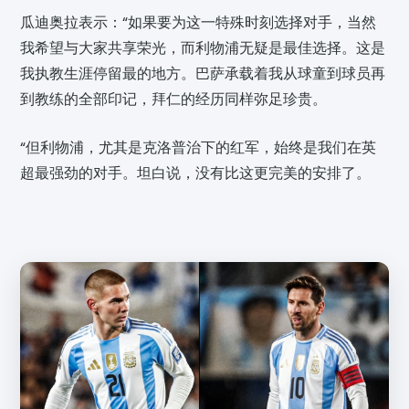
瓜迪奥拉表示：“如果要为这一特殊时刻选择对手，当然
我希望与大家共享荣光，而利物浦无疑是最佳选择。这是
我执教生涯停留最的地方。巴萨承载着我从球童到球员再
到教练的全部印记，拜仁的经历同样弥足珍贵。
“但利物浦，尤其是克洛普治下的红军，始终是我们在英
超最强劲的对手。坦白说，没有比这更完美的安排了。