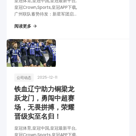
皇冠体育,皇冠中国,皇冠最新平台,
皇冠Crown,Sports,皇冠APP下载,
广州联队蓄势待发：新星军团启程
西征，西班牙、法国赛场展翅翱
阅读更多
翔！
2025-12-11
公司动态
铁血辽宁助力铜梁龙
跃龙门，勇闯中超赛
场，无畏拼搏，荣耀
晋级实至名归！
皇冠体育,皇冠中国,皇冠最新平台,
皇冠Crown,Sports,皇冠APP下载,