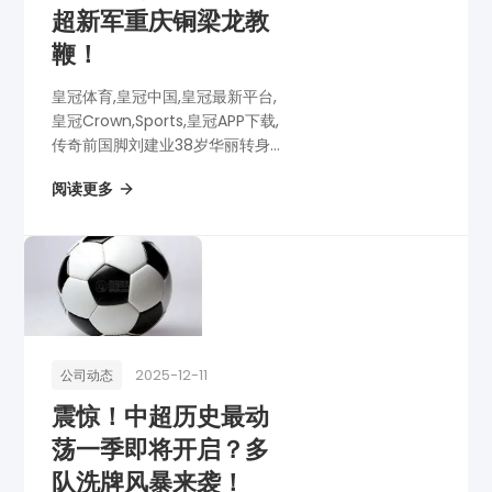
超新军重庆铜梁龙教
鞭！
皇冠体育,皇冠中国,皇冠最新平台,
皇冠Crown,Sports,皇冠APP下载,
传奇前国脚刘建业38岁华丽转身，
执掌中超新军重庆铜梁龙教鞭！
阅读更多
2025-12-11
公司动态
震惊！中超历史最动
荡一季即将开启？多
队洗牌风暴来袭！