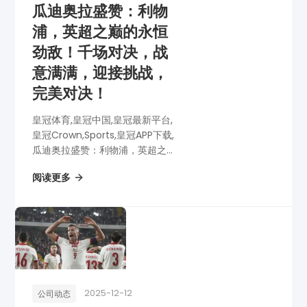
瓜迪奥拉盛赞：利物
浦，英超之巅的永恒
劲敌！千场对决，战
意满满，迎接挑战，
完美对决！
皇冠体育,皇冠中国,皇冠最新平台,
皇冠Crown,Sports,皇冠APP下载,
瓜迪奥拉盛赞：利物浦，英超之巅
的永恒劲敌！千场对决，战意满
阅读更多
满，迎接挑战，完美对决！
2025-12-12
公司动态