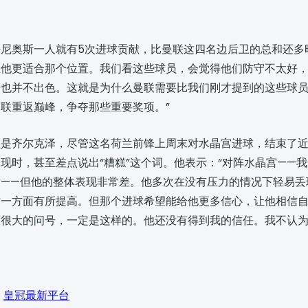
尼奥斯一人就有5次进球贡献，比曼联这四名边后卫的总和还多
且他更适合那个位置。我们看这些球员，会觉得他们防守不太好
据也并不出色。这就是为什么曼联需要比我们刚才提到的这些球
联重返巅峰，争夺那些重要奖项。”
员是齐尔克泽，尽管这名荷兰前锋上周末对水晶宫进球，结束了
现时，甚至差点说出“糟糕”这个词。他表示：“对阵水晶宫——
信——但他的整体表现非常差。他多次在没有压力的情况下轻易丢
这一方面有所提高。但那个进球希望能给他更多信心，让他相信
有很大的问号，一定是这样的。他还没有得到我的信任。我不认
皇冠最新平台