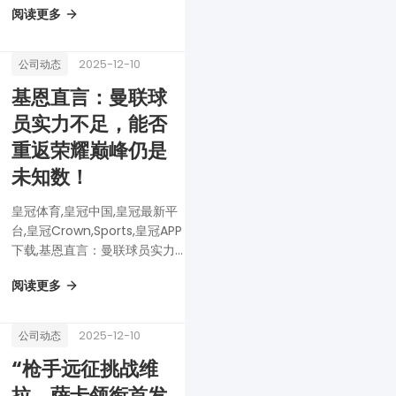
阅读更多
布劳内，租借签约潜力无限》
2025-12-10
公司动态
基恩直言：曼联球
员实力不足，能否
重返荣耀巅峰仍是
未知数！
皇冠体育,皇冠中国,皇冠最新平
台,皇冠Crown,Sports,皇冠APP
下载,基恩直言：曼联球员实力
不足，能否重返荣耀巅峰仍是
阅读更多
未知数！
2025-12-10
公司动态
“枪手远征挑战维
拉，萨卡领衔首发