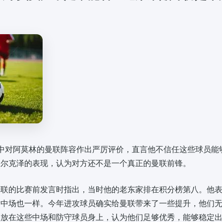
中对阿莫林的曼联阵容作出严厉评价，直言他不信任这些球员能
齐尔克泽的表现，认为对方还不是一个真正的曼联前锋。
联的比赛前发言时指出，当时他的老东家排在积分榜第八。他表
对中场也一样。今年进攻球员确实给曼联带来了一些提升，他们
望放在这些中场和防守球员身上，认为他们足够优秀，能够稳定