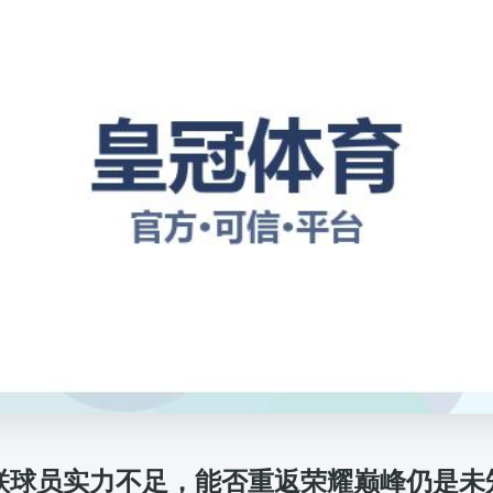
联球员实力不足，能否重返荣耀巅峰仍是未