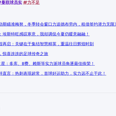
#曼联球员实
#力不足
勒斯瞄准梅努，冬季转会窗口力追德布劳内，租借签约潜力无限
：埃斯特旺感叹寒意，我却调侃今夏仍暖意融融！
煌再启：关键在于集结智慧精英，重温往日辉煌时刻
，惊喜连连的足球传奇之旅
璨之星：多库、B费、赖斯等实力派球员角逐最佳殊荣！
特直言：热刺表现超常，首球好运助力，实力远不止于此！