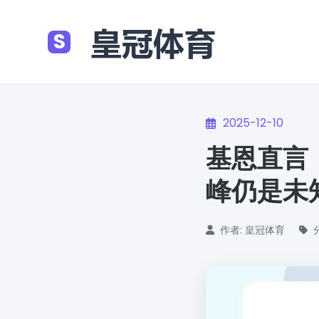
S
2025-12-10
基恩直言
峰仍是未
作者: 皇冠体育