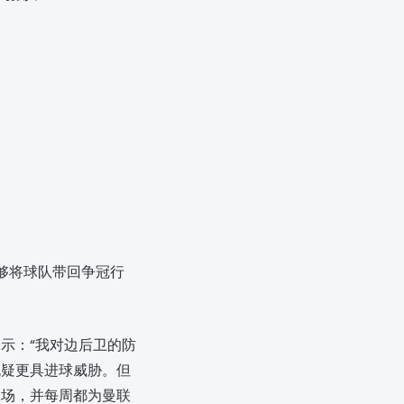
够将球队带回争冠行
示：“我对边后卫的防
无疑更具进球威胁。但
出场，并每周都为曼联