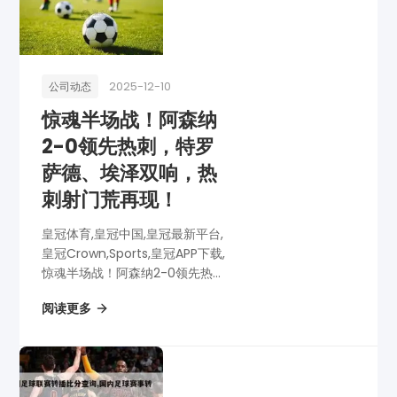
2025-12-10
公司动态
惊魂半场战！阿森纳
2-0领先热刺，特罗
萨德、埃泽双响，热
刺射门荒再现！
皇冠体育,皇冠中国,皇冠最新平台,
皇冠Crown,Sports,皇冠APP下载,
惊魂半场战！阿森纳2-0领先热
刺，特罗萨德、埃泽双响，热刺射
阅读更多
门荒再现！