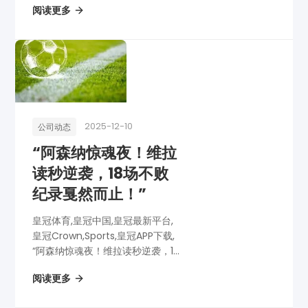
阅读更多
仿他的球场风采！
2025-12-10
公司动态
“阿森纳惊魂夜！维拉
读秒逆袭，18场不败
纪录戛然而止！”
皇冠体育,皇冠中国,皇冠最新平台,
皇冠Crown,Sports,皇冠APP下载,
“阿森纳惊魂夜！维拉读秒逆袭，18
场不败纪录戛然而止！”
阅读更多