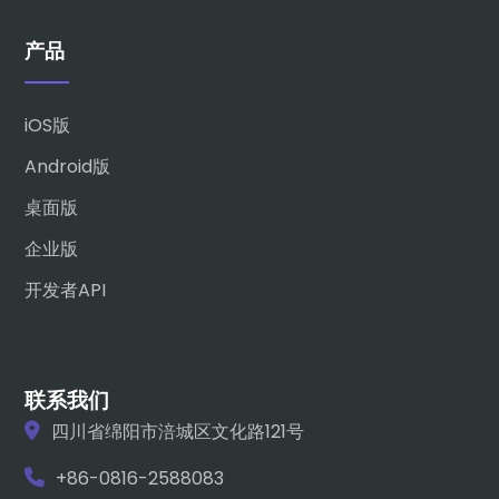
产品
iOS版
Android版
桌面版
企业版
开发者API
联系我们
四川省绵阳市涪城区文化路121号
+86-0816-2588083