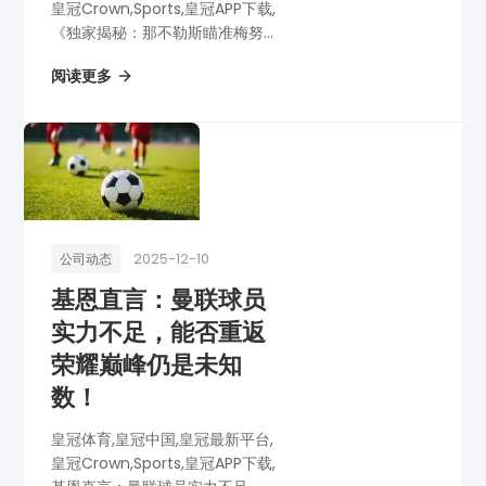
皇冠Crown,Sports,皇冠APP下载,
《独家揭秘：那不勒斯瞄准梅努，
冬季转会窗口力追德布劳内，租借
阅读更多
签约潜力无限》
2025-12-10
公司动态
基恩直言：曼联球员
实力不足，能否重返
荣耀巅峰仍是未知
数！
皇冠体育,皇冠中国,皇冠最新平台,
皇冠Crown,Sports,皇冠APP下载,