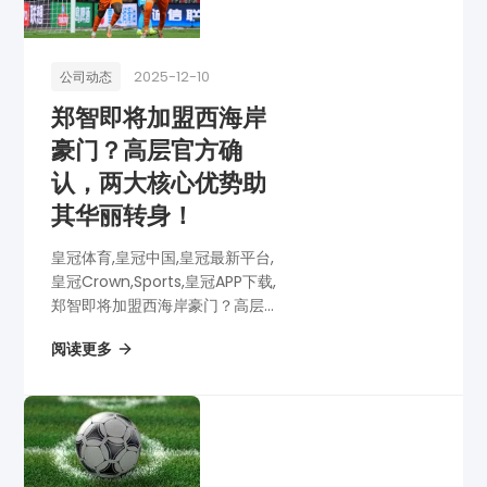
2025-12-10
公司动态
郑智即将加盟西海岸
豪门？高层官方确
认，两大核心优势助
其华丽转身！
皇冠体育,皇冠中国,皇冠最新平台,
皇冠Crown,Sports,皇冠APP下载,
郑智即将加盟西海岸豪门？高层官
方确认，两大核心优势助其华丽转
阅读更多
身！