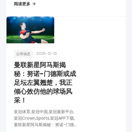
阅读更多
发！”
2025-12-10
公司动态
曼联新星阿马斯揭
秘：努诺-门德斯或成
足坛左翼翘楚，我正
倾心效仿他的球场风
采！
皇冠体育,皇冠中国,皇冠最新平台,
皇冠Crown,Sports,皇冠APP下载,
曼联新星阿马斯揭秘：努诺-门德
斯或成足坛左翼翘楚，我正倾心效