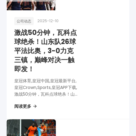
2025-12-10
公司动态
激战50分钟，瓦科点
球绝杀！山东队26球
平法比奥，3-0力克
三镇，巅峰对决一触
即发！
皇冠体育,皇冠中国,皇冠最新平台,
皇冠Crown,Sports,皇冠APP下载,
激战50分钟，瓦科点球绝杀！山东
队26球平法比奥，3-0力克三镇，
阅读更多
巅峰对决一触即发！