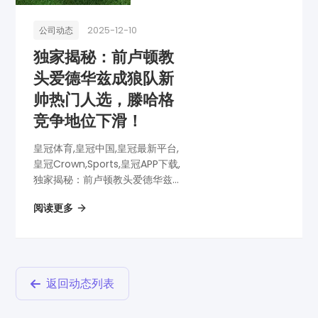
2025-12-10
公司动态
独家揭秘：前卢顿教
头爱德华兹成狼队新
帅热门人选，滕哈格
竞争地位下滑！
皇冠体育,皇冠中国,皇冠最新平台,
皇冠Crown,Sports,皇冠APP下载,
独家揭秘：前卢顿教头爱德华兹成
狼队新帅热门人选，滕哈格竞争地
阅读更多
位下滑！
返回动态列表