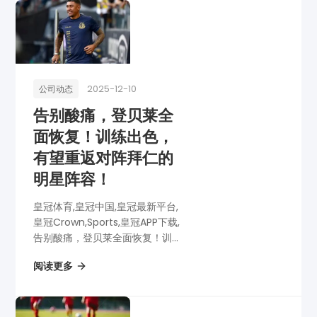
2025-12-10
公司动态
告别酸痛，登贝莱全
面恢复！训练出色，
有望重返对阵拜仁的
明星阵容！
皇冠体育,皇冠中国,皇冠最新平台,
皇冠Crown,Sports,皇冠APP下载,
告别酸痛，登贝莱全面恢复！训练
出色，有望重返对阵拜仁的明星阵
阅读更多
容！