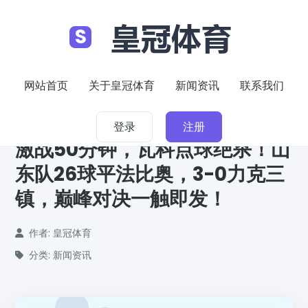
S
网站首页
关于皇冠体育
新闻资讯
联系我们
2025-12-10
登录
注册
激战50分钟，瓦科点球绝杀！山
东队26球平法比奥，3-0力克三
镇，巅峰对决一触即发！
作者: 皇冠体育
分类: 新闻资讯