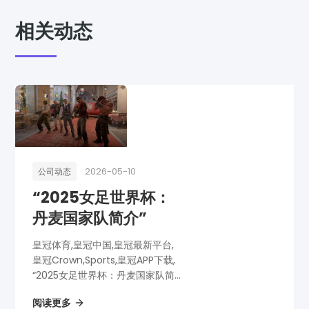
相关动态
2026-05-10
公司动态
“2025女足世界杯：
丹麦国家队简介”
皇冠体育,皇冠中国,皇冠最新平台,
皇冠Crown,Sports,皇冠APP下载,
“2025女足世界杯：丹麦国家队简
介”
阅读更多