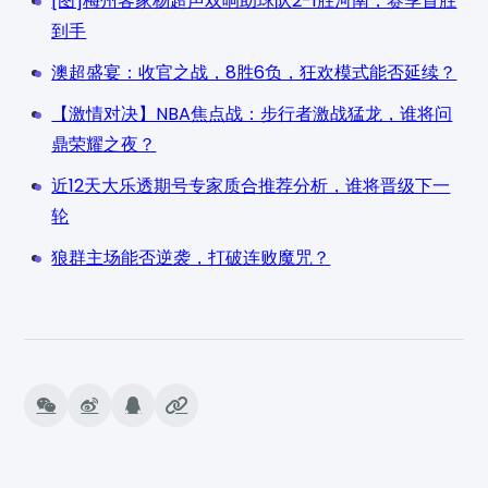
[图]梅州客家杨超声双响助球队2-1胜河南，赛季首胜
到手
澳超盛宴：收官之战，8胜6负，狂欢模式能否延续？
【激情对决】NBA焦点战：步行者激战猛龙，谁将问
鼎荣耀之夜？
近12天大乐透期号专家质合推荐分析，谁将晋级下一
轮
狼群主场能否逆袭，打破连败魔咒？