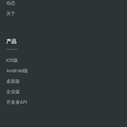
动态
关于
产品
iOS版
Android版
桌面版
企业版
开发者API