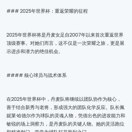
### 2025年世界杯：重返荣耀的征程
2025年世界杯将是丹麦女足自2007年以来首次重返世界
顶级赛事。对她们而言，这不仅是一次荣耀之旅，更是展
示进步和潜力的绝佳机会。
#### 核心球员与战术体系
在2025年世界杯中，丹麦队将继续以团队协作为核心，
善于结合新秀与老将，形成强大的团队化学反应。队长佩
妮莱·哈德尔作为球队的灵魂人物，凭借出色的进攻能力和
敏锐的场上洞察力，是丹麦队的关键人物。她的灵活跑位