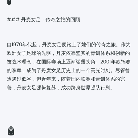
🧪
### 丹麦女足：传奇之旅的回顾
自1970年代起，丹麦女足便踏上了她们的传奇之旅。作为
欧洲女子足球的先驱，丹麦依靠坚实的青训体系和创新的
技战术理念，在国际赛场上逐渐崭露头角。2001年欧锦赛
的季军，成为了丹麦女足历史上的一个高光时刻。尽管曾
遭遇过低谷，但近年来，随着国内联赛和青训体系的完
善，丹麦女足强势复苏，成功跻身世界强队行列。
🤖