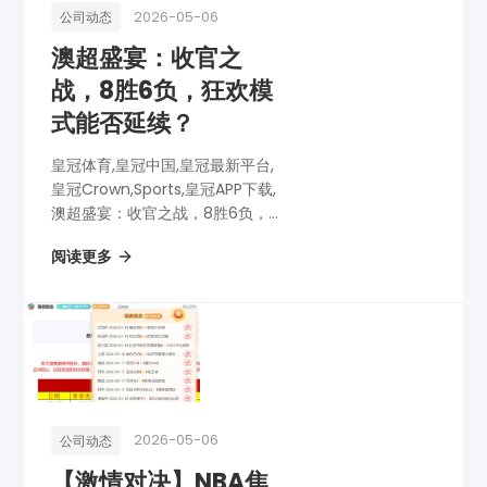
2026-05-06
公司动态
澳超盛宴：收官之
战，8胜6负，狂欢模
式能否延续？
皇冠体育,皇冠中国,皇冠最新平台,
皇冠Crown,Sports,皇冠APP下载,
澳超盛宴：收官之战，8胜6负，狂
欢模式能否延续？
阅读更多
2026-05-06
公司动态
【激情对决】NBA焦