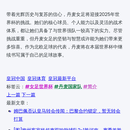
带着光辉历史与复苏的信心，丹麦女足将迎接2025年世
界杯的挑战。她们的核心球员、个人能力以及灵活的战术
体系，都让她们具备了与世界强队一较高下的实力。尽管
挑战重重，但丹麦女足的坚韧与智慧或许能为她们带来更
多惊喜。作为北欧足球的代表，丹麦将在本届世界杯中继
续书写属于自己的足球故事。
皇冠中国
皇冠体育
皇冠最新平台
标签云：
#女足世界杯
#丹麦国家队
#简介
上一篇
下一篇
最新文章：
姆巴佩否认皇马转会传闻：巴黎合约锁定，暂无转会
打算