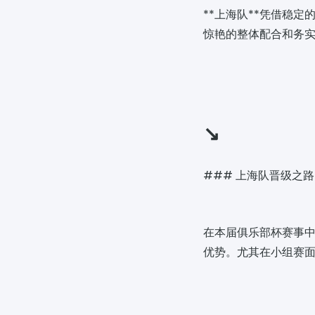
**上海队**凭借稳
惊艳的整体配合和务
↘️
### 上海队晋级之
在本届俱乐部杯赛事
优势。尤其在小组赛