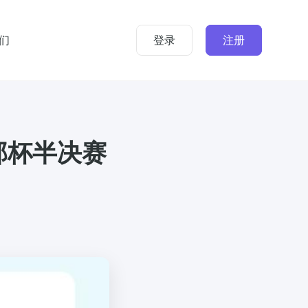
们
登录
注册
部杯半决赛