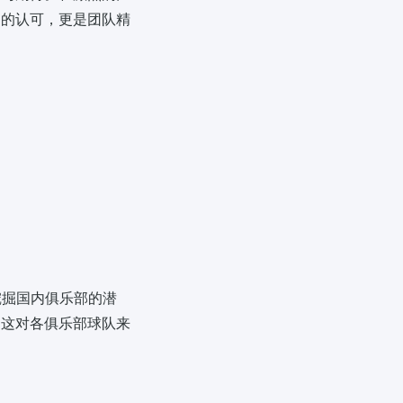
力的认可，更是团队精
。
挖掘国内俱乐部的潜
，这对各俱乐部球队来