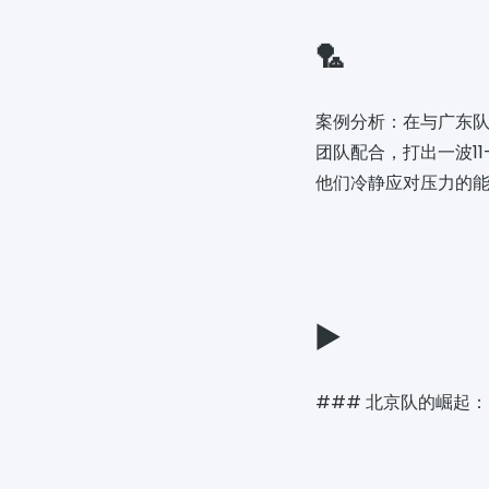
🏸
案例分析：在与广东
团队配合，打出一波1
他们冷静应对压力的
▶️
### 北京队的崛起