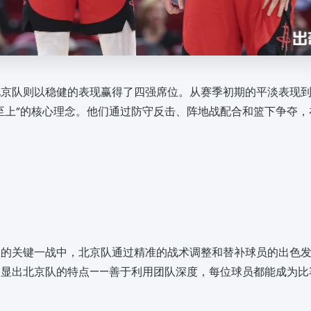
北京队则以稳健的表现赢得了四强席位。从赛季初期的平淡表现
至上”的核心理念。他们通过防守反击、阵地战配合和篮下争夺
队的关键一战中，北京队通过精准的战术调整和替补球员的出色
凸显出北京队的特点——善于利用团队深度，每位球员都能成为比