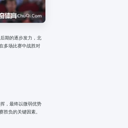
到后期的逐步发力，北
，在多场比赛中战胜对
发挥，最终以微弱优势
赛胜负的关键因素。