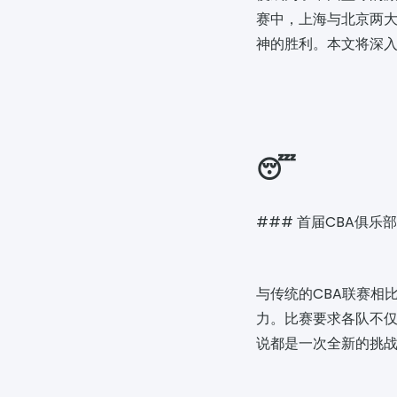
赛中，上海与北京两
神的胜利。本文将深
😴
### 首届CBA俱
与传统的CBA联赛相
力。比赛要求各队不
说都是一次全新的挑