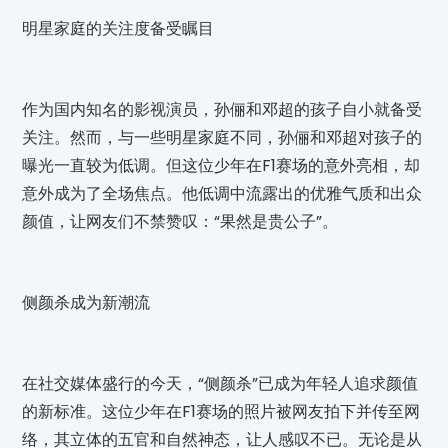
明星家庭的关注度备受瞩目
作为国内知名的影视演员，孙俪和邓超的孩子自小就备受
关注。然而，与一些明星家庭不同，孙俪和邓超对孩子的
曝光一直较为低调。但这位少年在F1赛场的意外亮相，却
意外成为了全场焦点。他低调中流露出的优雅气质和出众
颜值，让网友们不禁赞叹：“果然是贵公子”。
侧颜杀成为新潮流
在社交媒体盛行的今天，“侧颜杀”已成为年轻人追求颜值
的新标准。这位少年在F1赛场的照片被网友拍下并传至网
络，其立体的五官和自然神态，让人感叹不已。无论是从