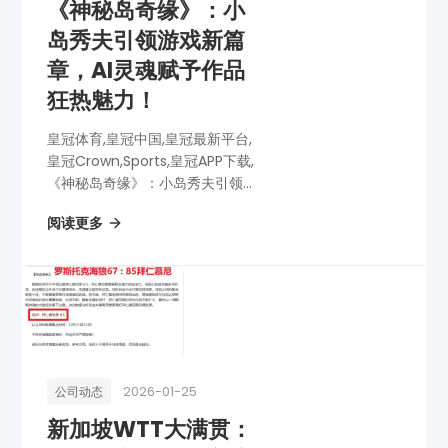
《神秘岛奇缘》：小
岛秀夫引领游戏新篇
章，AI灵魂赋予作品
狂热魅力！
皇冠体育,皇冠中国,皇冠最新平台,
皇冠Crown,Sports,皇冠APP下载,
《神秘岛奇缘》：小岛秀夫引领游
戏新篇章，AI灵魂赋予作品狂热魅
阅读更多
力！
2026-01-25
公司动态
新加坡WTT大满贯：