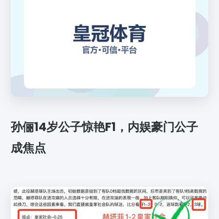
孙俪14岁公子惊艳F1，内娱豪门公子
成焦点