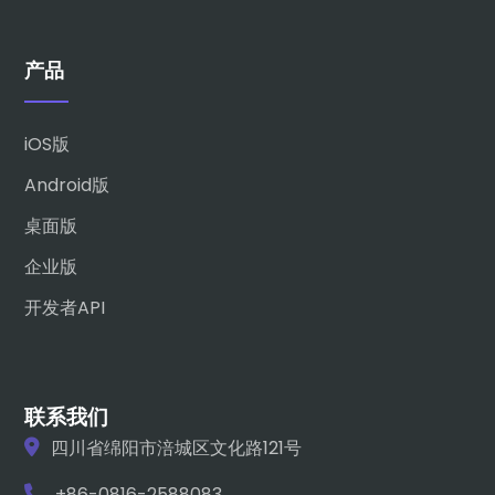
产品
iOS版
Android版
桌面版
企业版
开发者API
联系我们
四川省绵阳市涪城区文化路121号
+86-0816-2588083