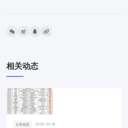
相关动态
2026-01-18
公司动态