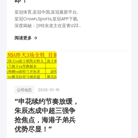
即！
皇冠体育,皇冠中国,皇冠最新平台,
皇冠Crown,Sports,皇冠APP下载,
深度揭秘：沙特东道主在亚青U23
赛场上的生死较量，决战在即！
阅读更多
2026-01-16
公司动态
“申花续约节奏放缓，
朱辰杰成中超三强争
抢焦点，海港子弟兵
优势尽显！”