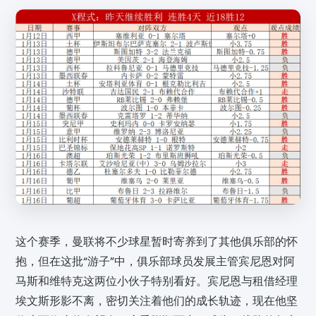
这个赛季，曼联将不少球星暂时寄养到了其他俱乐部的怀
抱，但在这批“游子”中，俱乐部球员发展主管宾尼恩对阿
马斯和维特克这两位小伙子特别看好。宾尼恩与租借经理
埃文斯形影不离，密切关注着他们的成长轨迹，现在他坚