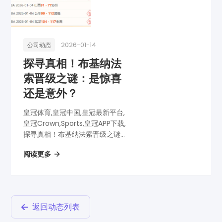
2026-01-14
公司动态
探寻真相！布基纳法
索晋级之谜：是惊喜
还是意外？
皇冠体育,皇冠中国,皇冠最新平台,
皇冠Crown,Sports,皇冠APP下载,
探寻真相！布基纳法索晋级之谜：
是惊喜还是意外？
阅读更多
返回动态列表