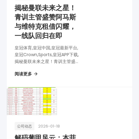
揭秘曼联未来之星！
青训主管盛赞阿马斯
与维特克租借闪耀，
一线队回归在即
皇冠体育,皇冠中国,皇冠最新平台,
皇冠Crown,Sports,皇冠APP下载,
揭秘曼联未来之星！青训主管盛赞
阿马斯与维特克租借闪耀，一线队
阅读更多
回归在即
2026-01-18
公司动态
解码葡甲风云：本菲