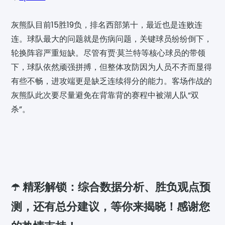
灰熊队目前15胜19负，排名西部第十，最近也是连败连
连。球队最大的问题就是伤病问题，关键球员纷纷倒下，
轮换阵容严重短缺。尽管有贾·莫兰特等核心球员的带领
下，球队依然顽强拼搏，但整体攻防因为人员不齐而显得
有些不畅，进攻端更是缺乏连续得分的能力。客场作战的
灰熊队此次要尽量避免在背靠背的赛程中被湖人队“双
杀”。
☂️ 精彩解锁：综合数据分析、胜负观点预
测，还有总分建议，等你来揭晓！感谢您