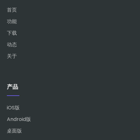
首页
功能
下载
动态
关于
产品
iOS版
Android版
桌面版