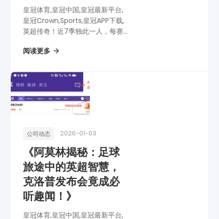
皇冠体育,皇冠中国,皇冠最新平台,
皇冠Crown,Sports,皇冠APP下载,
英超传奇！近7季独此一人，每赛
季进球数双位数，B费成就非凡！
阅读更多
2026-01-03
公司动态
《阿莫林揭秘：足球
旅途中的英超智慧，
克洛普发布会竟成必
听趣闻！》
皇冠体育,皇冠中国,皇冠最新平台,