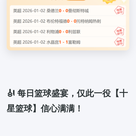
🎻 每日篮球盛宴，仅此一役【十
星篮球】信心满满！