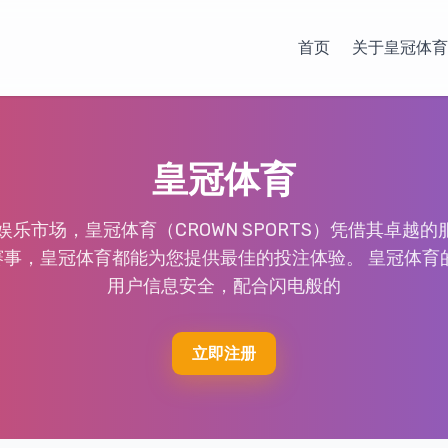
首页
关于皇冠体
皇冠体育
娱乐市场，皇冠体育（CROWN SPORTS）凭借其卓
事，皇冠体育都能为您提供最佳的投注体验。 皇冠体育
用户信息安全，配合闪电般的
立即注册