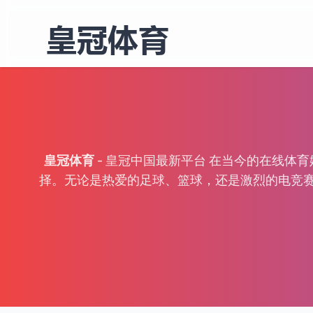
皇冠体育
- 皇冠中国最新平台 在当今的在线体育
择。无论是热爱的足球、篮球，还是激烈的电竞赛