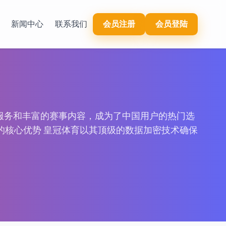
育
新闻中心
联系我们
会员注册
会员登陆
越的服务和丰富的赛事内容，成为了中国用户的热门选
的核心优势 皇冠体育以其顶级的数据加密技术确保