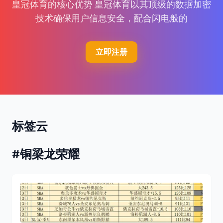
皇冠体育的核心优势 皇冠体育以其顶级的数据加密
技术确保用户信息安全，配合闪电般的
立即注册
标签云
#铜梁龙荣耀