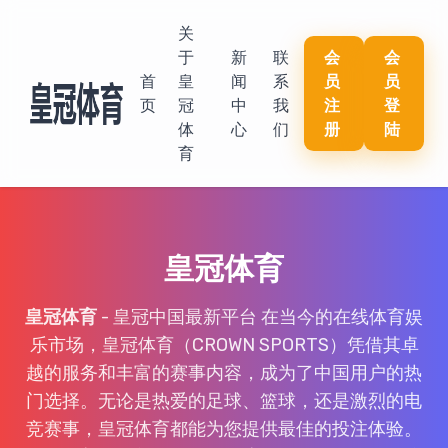
关
于
新
联
会
会
首
皇
闻
系
员
员
页
冠
中
我
注
登
体
心
们
册
陆
育
皇冠体育
皇冠体育
- 皇冠中国最新平台 在当今的在线体育娱
乐市场，皇冠体育（CROWN SPORTS）凭借其卓
越的服务和丰富的赛事内容，成为了中国用户的热
门选择。无论是热爱的足球、篮球，还是激烈的电
竞赛事，皇冠体育都能为您提供最佳的投注体验。