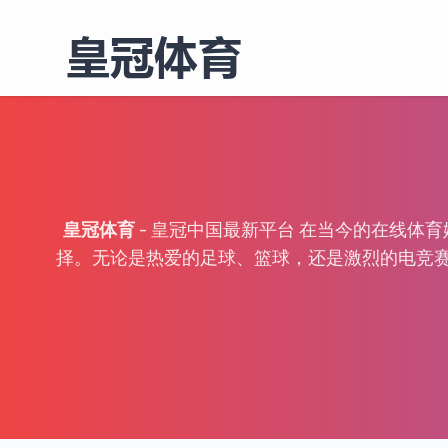
皇冠体育
- 皇冠中国最新平台 在当今的在线体育
择。无论是热爱的足球、篮球，还是激烈的电竞赛