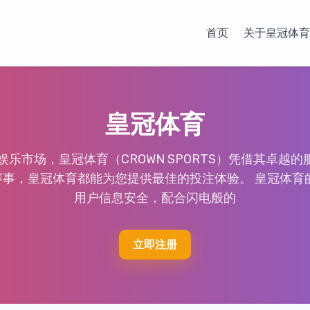
首页
关于皇冠体
皇冠体育
娱乐市场，皇冠体育（CROWN SPORTS）凭借其卓
事，皇冠体育都能为您提供最佳的投注体验。 皇冠体育
用户信息安全，配合闪电般的
立即注册