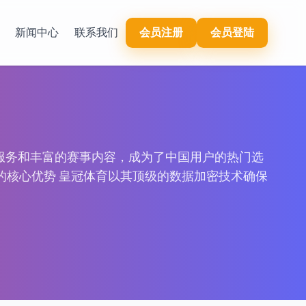
育
新闻中心
联系我们
会员注册
会员登陆
越的服务和丰富的赛事内容，成为了中国用户的热门选
的核心优势 皇冠体育以其顶级的数据加密技术确保