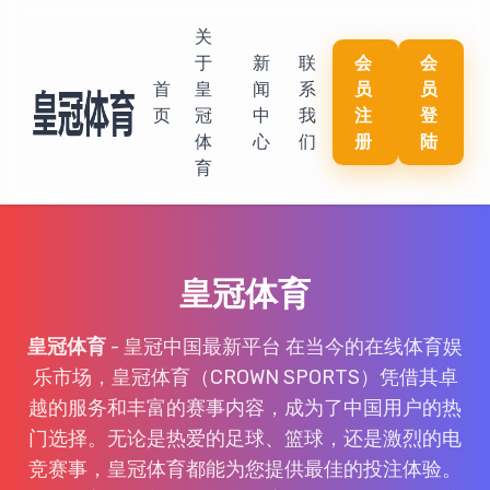
关
于
新
联
会
会
首
皇
闻
系
员
员
页
冠
中
我
注
登
体
心
们
册
陆
育
皇冠体育
皇冠体育
- 皇冠中国最新平台 在当今的在线体育娱
乐市场，皇冠体育（CROWN SPORTS）凭借其卓
越的服务和丰富的赛事内容，成为了中国用户的热
门选择。无论是热爱的足球、篮球，还是激烈的电
竞赛事，皇冠体育都能为您提供最佳的投注体验。