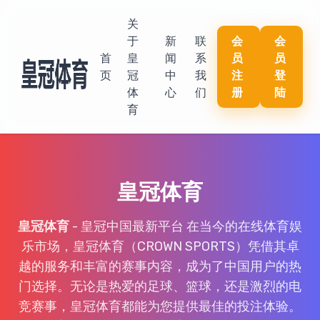
关
于
新
联
会
会
首
皇
闻
系
员
员
页
冠
中
我
注
登
体
心
们
册
陆
育
皇冠体育
皇冠体育
- 皇冠中国最新平台 在当今的在线体育娱
乐市场，皇冠体育（CROWN SPORTS）凭借其卓
越的服务和丰富的赛事内容，成为了中国用户的热
门选择。无论是热爱的足球、篮球，还是激烈的电
竞赛事，皇冠体育都能为您提供最佳的投注体验。