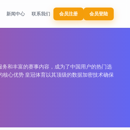
育
新闻中心
联系我们
会员注册
会员登陆
越的服务和丰富的赛事内容，成为了中国用户的热门选
的核心优势 皇冠体育以其顶级的数据加密技术确保