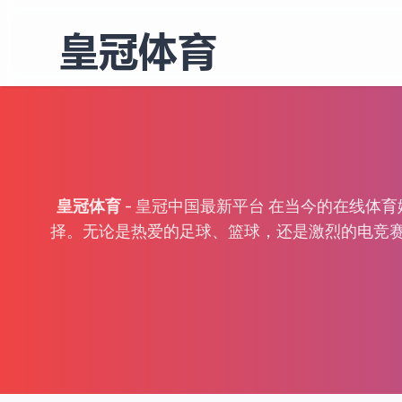
皇冠体育
- 皇冠中国最新平台 在当今的在线体育
择。无论是热爱的足球、篮球，还是激烈的电竞赛