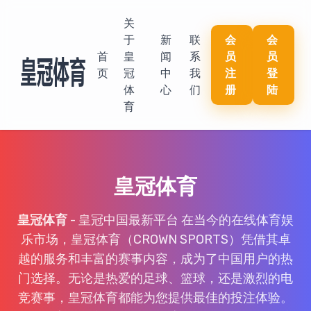
关
于
新
联
会
会
首
皇
闻
系
员
员
页
冠
中
我
注
登
体
心
们
册
陆
育
皇冠体育
皇冠体育
- 皇冠中国最新平台 在当今的在线体育娱
乐市场，皇冠体育（CROWN SPORTS）凭借其卓
越的服务和丰富的赛事内容，成为了中国用户的热
门选择。无论是热爱的足球、篮球，还是激烈的电
竞赛事，皇冠体育都能为您提供最佳的投注体验。