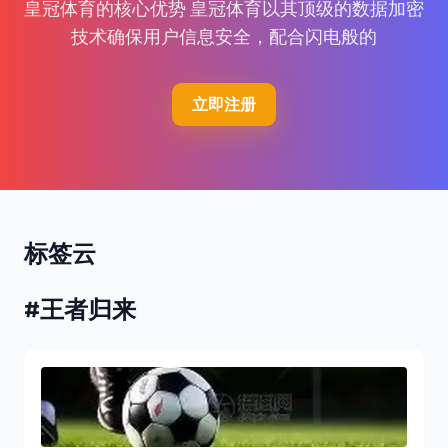
皇冠体育的核心优势 皇冠体育以其顶级的数据加密
技术确保用户信息安全，配合闪电般的
立即注册
标签云
#王者归来