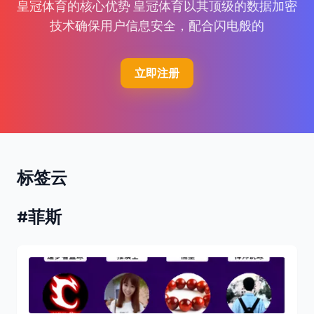
皇冠体育的核心优势 皇冠体育以其顶级的数据加密
技术确保用户信息安全，配合闪电般的
立即注册
标签云
#菲斯