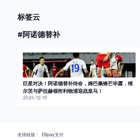
标签云
#阿诺德替补
巨星对决！阿诺德替补待命，姆巴佩锋芒毕露，维
尔茨与萨拉赫领衔利物浦迎战皇马！
2025-12-19
友情链接：
EBpay支付