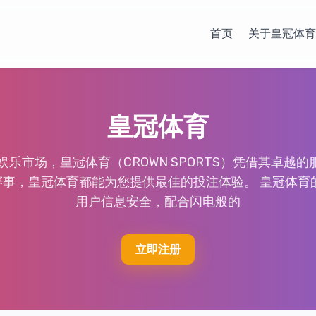
首页
关于皇冠体
皇冠体育
娱乐市场，皇冠体育（CROWN SPORTS）凭借其卓
事，皇冠体育都能为您提供最佳的投注体验。 皇冠体育
用户信息安全，配合闪电般的
立即注册