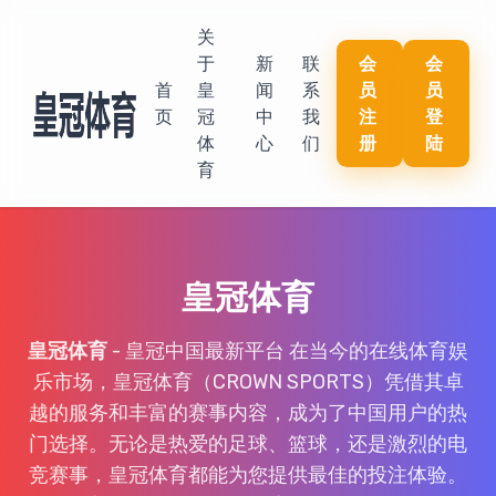
关
于
新
联
会
会
首
皇
闻
系
员
员
页
冠
中
我
注
登
体
心
们
册
陆
育
皇冠体育
皇冠体育
- 皇冠中国最新平台 在当今的在线体育娱
乐市场，皇冠体育（CROWN SPORTS）凭借其卓
越的服务和丰富的赛事内容，成为了中国用户的热
门选择。无论是热爱的足球、篮球，还是激烈的电
竞赛事，皇冠体育都能为您提供最佳的投注体验。