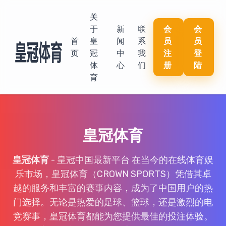
关
于
新
联
会
会
首
皇
闻
系
员
员
页
冠
中
我
注
登
体
心
们
册
陆
育
皇冠体育
皇冠体育
- 皇冠中国最新平台 在当今的在线体育娱
乐市场，皇冠体育（CROWN SPORTS）凭借其卓
越的服务和丰富的赛事内容，成为了中国用户的热
门选择。无论是热爱的足球、篮球，还是激烈的电
竞赛事，皇冠体育都能为您提供最佳的投注体验。