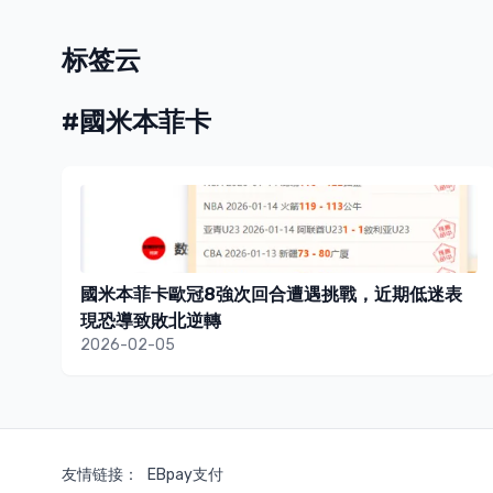
标签云
#國米本菲卡
國米本菲卡歐冠8強次回合遭遇挑戰，近期低迷表
現恐導致敗北逆轉
2026-02-05
友情链接：
EBpay支付