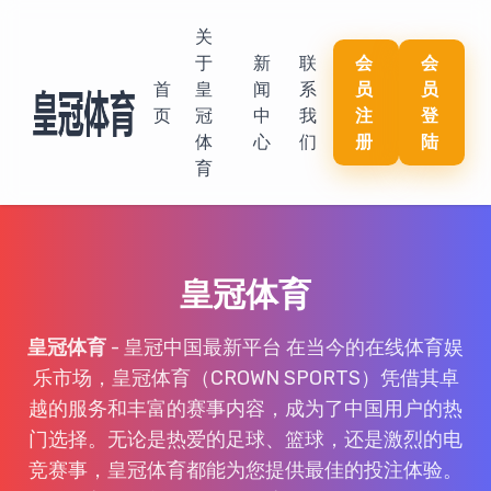
关
于
新
联
会
会
首
皇
闻
系
员
员
页
冠
中
我
注
登
体
心
们
册
陆
育
皇冠体育
皇冠体育
- 皇冠中国最新平台 在当今的在线体育娱
乐市场，皇冠体育（CROWN SPORTS）凭借其卓
越的服务和丰富的赛事内容，成为了中国用户的热
门选择。无论是热爱的足球、篮球，还是激烈的电
竞赛事，皇冠体育都能为您提供最佳的投注体验。