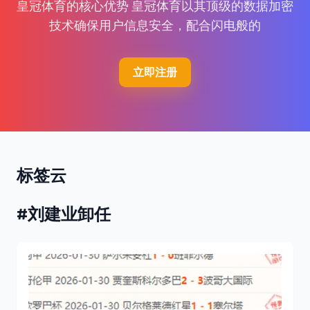
皇冠体育的核心优势 皇冠体育以其顶级的数据加密
技术确保用户信息安全，配合闪电般的
立即注册
标签云
#刘建业卸任