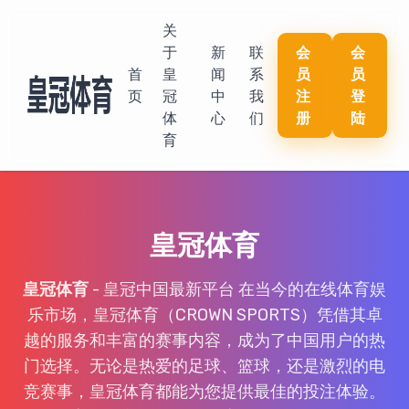
关
于
新
联
会
会
首
皇
闻
系
员
员
页
冠
中
我
注
登
体
心
们
册
陆
育
皇冠体育
皇冠体育
- 皇冠中国最新平台 在当今的在线体育娱
乐市场，皇冠体育（CROWN SPORTS）凭借其卓
越的服务和丰富的赛事内容，成为了中国用户的热
门选择。无论是热爱的足球、篮球，还是激烈的电
竞赛事，皇冠体育都能为您提供最佳的投注体验。