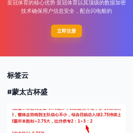
皇冠体育的核心优势 皇冠体育以其顶级的数据加密
技术确保用户信息安全，配合闪电般的
立即注册
标签云
#蒙太古杯盛