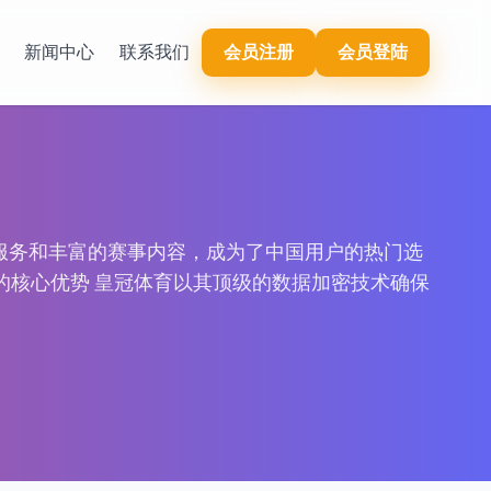
育
新闻中心
联系我们
会员注册
会员登陆
越的服务和丰富的赛事内容，成为了中国用户的热门选
的核心优势 皇冠体育以其顶级的数据加密技术确保