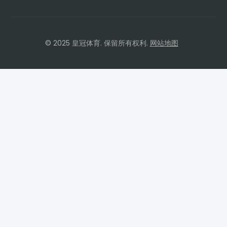
© 2025 皇冠体育. 保留所有权利.
网站地图